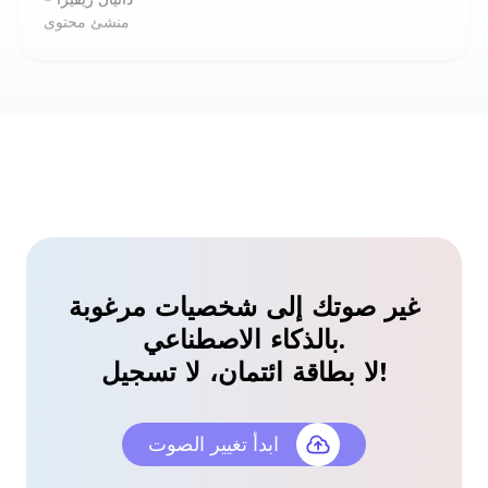
أداة تعديل صوت مثالية لألعاب الأدوار
أستخدم أداة تعديل الصوت هذه عندما أقوم بأصوات
الشخصيات في جلسات DnD الخاصة بي. تضيف مستوى
جديد تماماً من الانغماس!
كلوي نايت
ممثلة صوت
مغير صوت بتأثيرات مستوى احترافي
غير صوتك إلى شخصيات مرغوبة
استخدمت مغير الصوت بالذكاء الاصطناعي هذا لإنشاء
بالذكاء الاصطناعي.
شخصيات رسوم متحركة مختلفة لفيلم قصير. فلاتر
لا بطاقة ائتمان، لا تسجيل!
الصوت عالية الجودة بشكل مدهش.
أليكس بيتروف
ابدأ تغيير الصوت
صانع أفلام