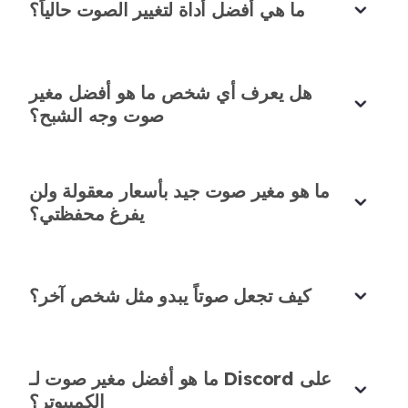
ما هي أفضل أداة لتغيير الصوت حالياً؟
جربتها. إعدادي المنزلي ليس مثالياً، لكنه نظف صوتي
بسرعة وجعل دروسي أوضح. مغير لعبة حقيقي!
آنا سيلفا
هل يعرف أي شخص ما هو أفضل مغير
معلمة عبر الإنترنت
صوت وجه الشبح؟
ما هو مغير صوت جيد بأسعار معقولة ولن
يفرغ محفظتي؟
تنظيف صوت مثالي للفيديوهات
يقول إن هذه
@chenclara264246
رأيت منشوراً من
الأداة يمكنها تنظيف الصوت الصاخب في الفيديوهات، لذا
كيف تجعل صوتاً يبدو مثل شخص آخر؟
جربتها على محتواي. أزالت كل الضوضاء الخلفية المشتتة،
تاركة فقط صوتاً واضحاً ونقياً. مثالي لمنشئي الفيديو!
صوفيا غرين
ما هو أفضل مغير صوت لـ Discord على
مسوقة رقمية
الكمبيوتر؟