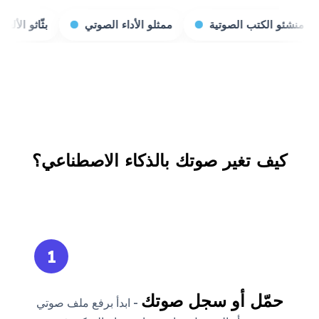
 الصوتية
ممثلو الأداء الصوتي
بثّاثو الألعاب
وكالا
كيف تغير صوتك بالذكاء الاصطناعي؟
1
حمّل أو سجل صوتك
- ابدأ برفع ملف صوتي