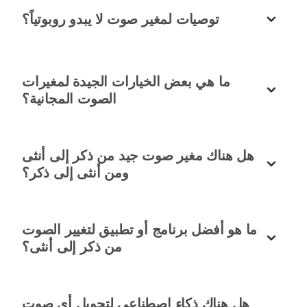
رسائل. استخدمتها كمزحة في فريق وكانت مضحكة جداً!
توصيات لمغير صوت لا يبدو روبوتياً؟
جايسون لي
مهندس برمجيات
ما هي بعض الخيارات الجيدة لمغيرات
الصوت المجانية؟
أداة فلتر صوت ممتعة وفعالة
هل هناك مغير صوت جيد من ذكر إلى أنثى
ألعب بفلتر الصوت هذا لمشاريعي الموسيقية. يعمل بشكل
ومن أنثى إلى ذكر؟
مغير صوت سريع وبسيط
رائع ويجعل التجربة ممتعة جداً!
أحب السرعة التي تعالج بها أداة تبديل الصوت هذه كل
إيلا منديز
ما هو أفضل برنامج أو تطبيق لتغيير الصوت
طالبة موسيقى
شيء. يمكنني التسجيل وتغيير صوتي والمشاركة في
من ذكر إلى أنثى؟
دقائق.
نوح شميدت
مساعد تسويق
هل هناك ذكاء اصطناعي لتحويل أي صوت