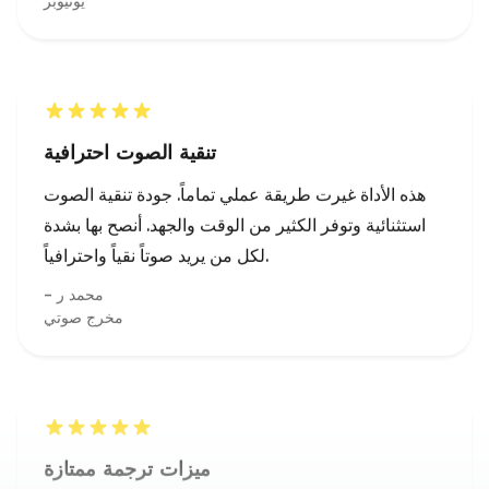
تنقية الصوت احترافية
هذه الأداة غيرت طريقة عملي تماماً. جودة تنقية الصوت
استثنائية وتوفر الكثير من الوقت والجهد. أنصح بها بشدة
لكل من يريد صوتاً نقياً واحترافياً.
محمد ر
مخرج صوتي
ميزات ترجمة ممتازة
يستفيد مندوبو المبيعات من مزيل الضوضاء الخلفية من
AudioCleaner AI، الذي ينظف الصوت ويزيل الصمت