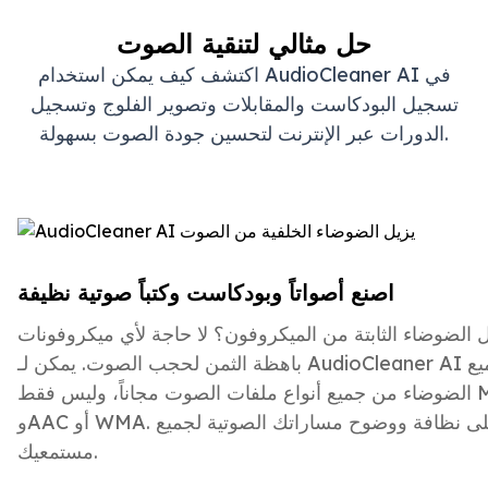
حل مثالي لتنقية الصوت
اكتشف كيف يمكن استخدام AudioCleaner AI في
تسجيل البودكاست والمقابلات وتصوير الفلوج وتسجيل
الدورات عبر الإنترنت لتحسين جودة الصوت بسهولة.
اصنع أصواتاً وبودكاست وكتباً صوتية نظيفة
 الضوضاء الثابتة من الميكروفون؟ لا حاجة لأي ميكروفونات
باهظة الثمن لحجب الصوت. يمكن لـ AudioCleaner AI إزالة جميع
الضوضاء من جميع أنواع ملفات الصوت مجاناً، وليس فقط MP3 وWAV
وAAC أو WMA. سيحافظ على نظافة ووضوح مساراتك الصوتية لجميع
مستمعيك.