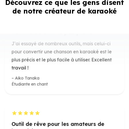
Découvrez ce que les gens disent
Outil de karaoké le plus précis
de notre créateur de karaoké
J'ai essayé de nombreux outils, mais celui-ci
pour convertir une chanson en karaoké est le
plus précis et le plus facile à utiliser. Excellent
travail !
Aiko Tanaka
Étudiante en chant
Outil de rêve pour les amateurs de
karaoké
Le créateur de karaoké IA est un rêve devenu
réalité pour tout amateur de karaoké. Simple,