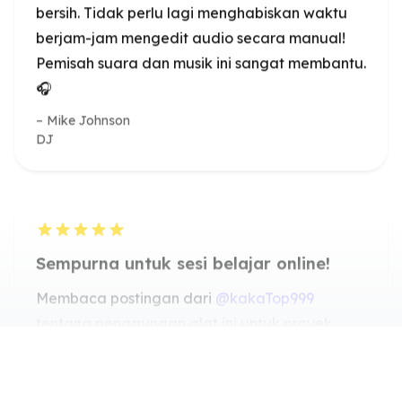
Sempurna untuk sesi belajar online!
Membaca postingan dari
@kakaTop999
tentang penggunaan alat ini untuk proyek
kelompok online, jadi saya mencobanya untuk
sesi belajar virtual saya. Ini benar-benar
membantu menghilangkan kebisingan latar
belakang, membuat diskusi jauh lebih jelas.
Wajib dimiliki untuk mahasiswa!
Emma Johnson
Mahasiswa