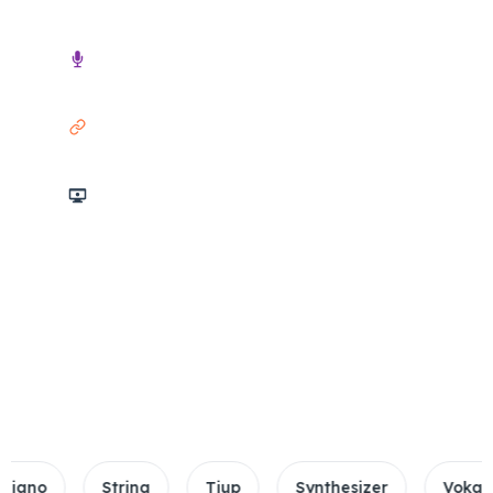
Audio
Tautan
Rekaman Layar
3 jam Durasi Maksimal
10 GB Batas File
20+ format didukung
String
Tiup
Synthesizer
Vokal\Drum\B