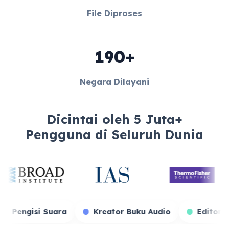
File Diproses
190+
Negara Dilayani
Dicintai oleh 5 Juta+
Pengguna di Seluruh Dunia
r Game
Pengisi Suara
Kreator Buku Audio