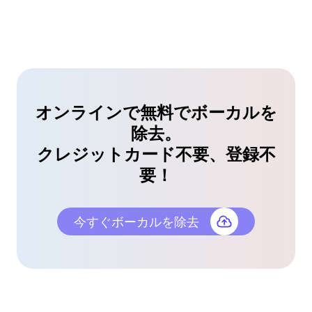
ついに実用的な無料ボーカルリムーバーを見つけま
した。結果がとてもクリアで、自分の音楽制作にイ
ンストルメンタルを使用できます。とても満足して
います！🎼
デビッド・キム
オンラインで無料でボーカルを
作曲家
除去。
クレジットカード不要、登録不
市場で最高！
要！
他のボーカルリムーバーも試しましたが、これが断
然最高です。インターフェースがクリーンで使いや
今すぐボーカルを除去
すく、抽出も正確です。強くお勧めします！⭐
アレックス・リベラ
サウンドエンジニア