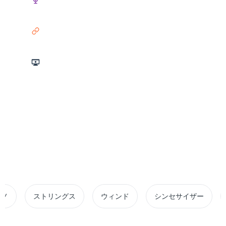
リンク
スクリーンキャスト
3時間 最大期間
10GB ファイル制限
20+ フォーマット対応
ストリングス
ウィンド
シンセサイザー
ボーカル