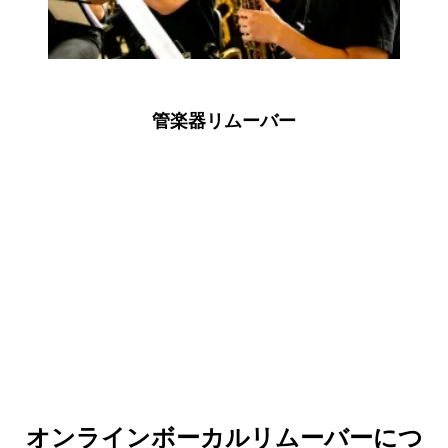
管楽器リムーバー
最高のボーカルリムーバーを見つけました！
オンラインボーカルリムーバーを探していました
が、これは素晴らしいです！ボーカルを分離した
オンラインボーカルリムーバーにつ
り、インストルメンタルバージョンを取得したい人