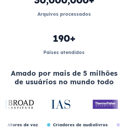
Arquivos processados
190+
Países atendidos
Amado por mais de 5 milhões
de usuários no mundo todo
s de jogos
Atores de voz
Criadores de audiol