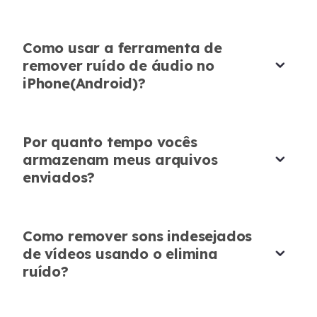
Vlogging
Como usar a ferramenta de
remover ruído de áudio no
iPhone(Android)?
Continua melhorando!
Vi uma postagem de
@zhngfifi330822
dizendo
Por quanto tempo vocês
que esta ferramenta ajuda a limpar demos,
armazenam meus arquivos
enviados?
então usei em uma faixa com um chato ruído
de fundo. Funcionou perfeitamente - reduziu o
ruído sem afetar os vocais. É imperdível para
Como remover sons indesejados
correções rápidas!
de vídeos usando o elimina
Yuki Takahashi
ruído?
Produtor Musical