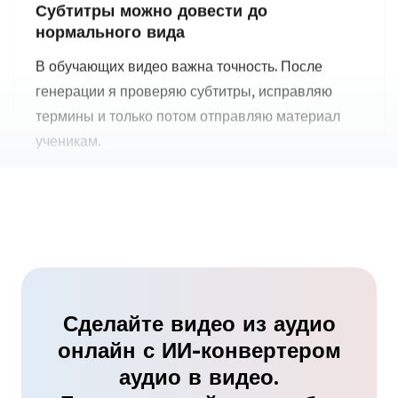
генерации я проверяю субтитры, исправляю
термины и только потом отправляю материал
ученикам.
Екатерина Волкова
Автор онлайн-курсов
Хорошее решение для озвучки
Я работаю с голосом, и видео с синхронизацией
губ помогает показать запись клиентам более
наглядно. Не нужно каждый раз организовывать
Сделайте видео из аудио
съемку.
онлайн с ИИ-конвертером
Дмитрий Орлов
аудио в видео.
Диктор