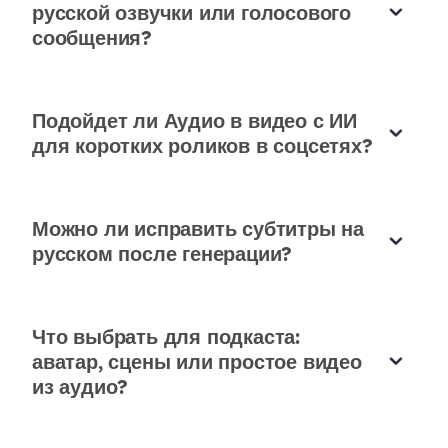
русской озвучки или голосового
записей это заметно упрощает процесс.
сообщения?
Игорь Петров
Аудиоредактор
Подойдет ли Аудио в видео с ИИ
для коротких роликов в соцсетях?
Лекции стали удобнее смотреть
Можно ли исправить субтитры на
Я превращаю голосовые объяснения в видео с
русском после генерации?
субтитрами. Студентам проще следить за
материалом, особенно если они смотрят с
телефона.
Что выбрать для подкаста:
аватар, сцены или простое видео
Ольга Соколова
из аудио?
Преподаватель