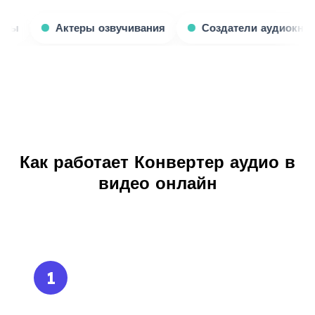
гровые стримеры
Актеры озвучивания
Создат
Как работает Конвертер аудио в
видео онлайн
1