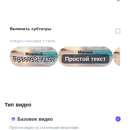
Включить субтитры
ПРЕДУСТАНОВКИ СТИЛЯ
Мягкий
Жирный
М
Простой текст
Простой текст
Прос
Тип видео
Базовое видео
✓
Простое видео со статичными визуалами