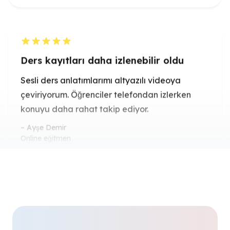
Ders kayıtları daha izlenebilir oldu
Sesli ders anlatımlarımı altyazılı videoya
çeviriyorum. Öğrenciler telefondan izlerken
konuyu daha rahat takip ediyor.
Ayşe Demir
Online eğitmen
Voice-over sunumları daha güçlü
görünüyor
Müşterilere sadece ses dosyası göndermek
yerine dudak senkronizasyonlu video
hazırlıyorum. Sunum çok daha anlaşılır oluyor.