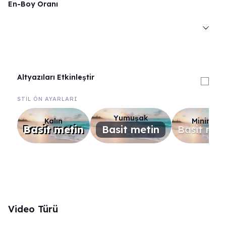
En-Boy Oranı
Altyazıları Etkinleştir
STİL ÖN AYARLARI
Yumuşak
Kalın
Minimal
Basit metin
Basit metin
Basit met
Video Türü