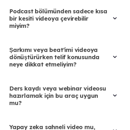
Podcast bölümünden sadece kısa
bir kesiti videoya çevirebilir
Kameraya çıkmadan içerik
miyim?
üretebiliyorum
Hikaye anlatımı yapıyorum ama her zaman
Kampanya sesleri hemen videoya
görüntüye çıkmak istemiyorum. Yapay zeka
Şarkımı veya beat'imi videoya
dönüşüyor
sahneli video, sesime görsel bir akış
dönüştürürken telif konusunda
kazandırıyor.
Onaylanan reklam seslendirmesini yükleyip kısa
neye dikkat etmeliyim?
sürede video haline getiriyoruz. Pazarlama
Can Öztürk
Dijital içerik üreticisi
işlerindeki hız ihtiyacına iyi cevap veriyor.
Ders kaydı veya webinar videosu
Selin Ergin
hazırlamak için bu araç uygun
Dijital pazarlama yöneticisi
mu?
Yapay zeka sahneli video mu,