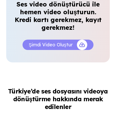
Ses video dönüştürücü ile
Mert Arslan
Seslendirme sanatçısı
hemen video oluşturun.
Sosyal medya takvimi için iyi bir araç
Kredi kartı gerekmez, kayıt
gerekmez!
Tek bir ses kaydından farklı oranlarda video
çıkarabiliyoruz. Ses dosyasını videoya
dönüştürme süreci ekibimiz için ciddi zaman
Şimdi Video Oluştur
kazandırıyor.
Elif Şahin
Sosyal medya uzmanı
Türkiye’de ses dosyasını videoya
dönüştürme hakkında merak
Büyük dosyaları bölmeden yükledim
edilenler
Uzun bir WAV röportaj dosyasını sorunsuz
kullandım. 500 MB desteği özellikle podcast ve