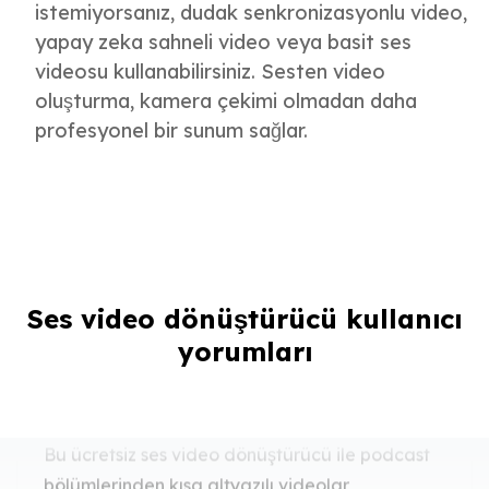
istemiyorsanız, dudak senkronizasyonlu video,
yapay zeka sahneli video veya basit ses
videosu kullanabilirsiniz. Sesten video
oluşturma, kamera çekimi olmadan daha
profesyonel bir sunum sağlar.
Podcast kesitlerini hazırlamak çok
hızlandı
Ses video dönüştürücü kullanıcı
Bu ücretsiz ses video dönüştürücü ile podcast
yorumları
bölümlerinden kısa altyazılı videolar
çıkarıyorum. Dikey oran seçmek Reels ve Shorts
için büyük kolaylık.
Emre Yılmaz