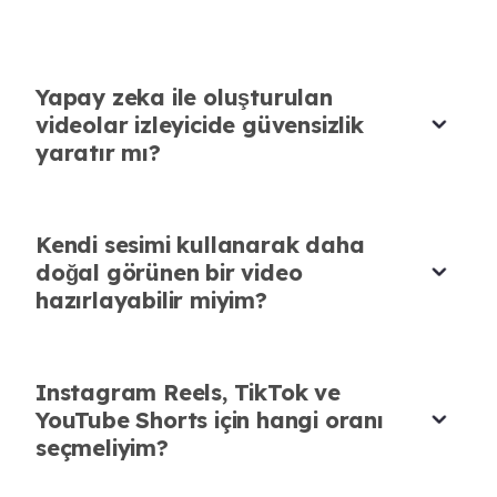
eğitim kayıtlarında çok işe yarıyor.
Burak Koç
Yapay zeka ile oluşturulan
Ses editörü
videolar izleyicide güvensizlik
yaratır mı?
Kendi sesimi kullanarak daha
Altyazıyı düzenleyebilmek önemli
doğal görünen bir video
Türkçe isimler ve marka adları otomatik
hazırlayabilir miyim?
altyazıda bazen düzeltilmeli oluyor. Önizleme
ve düzenleme özelliği bu yüzden çok değerli.
Instagram Reels, TikTok ve
Derya Aydın
Video editörü
YouTube Shorts için hangi oranı
seçmeliyim?