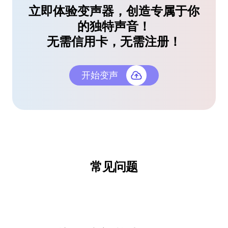
出奇地高质。
立即体验变声器，创造专属于你
的独特声音！
亚历克斯·彼得罗夫
电影制作人
无需信用卡，无需注册！
开始变声
cosplay视频免费变声器
我一直在找能搭配cosplay角色的免费变声器，这个
做到了！很赞的声音交换功能。
露娜·帕克
常见问题
coser