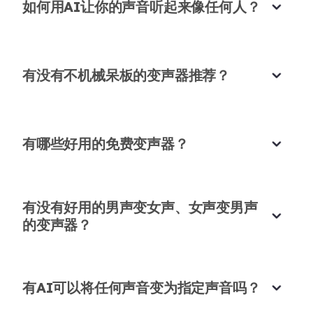
如何用AI让你的声音听起来像任何人？
轻松实时改变你的声音
这个工具可以留言时实时变声。在团队里开玩笑很好
用，太有趣了！
有没有不机械呆板的变声器推荐？
杰森·李
软件工程师
有哪些好用的免费变声器？
有趣又好用的声音滤镜工具
有没有好用的男声变女声、女声变男声
的变声器？
我一直用这个声音滤镜玩音乐项目。效果不错，让实
快速简单的变声器
验变得非常有趣！
喜欢这个声音交换工具处理一切都很快。几分钟内录
艾拉·门德斯
音乐学生
有AI可以将任何声音变为指定声音吗？
音、变声并分享。
诺亚·施密特