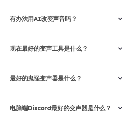
市场助理
有办法用AI改变声音吗？
现在最好的变声工具是什么？
音频项目可靠的变声器
做学校广播项目需要免费变声器，这个做得非常好。
声音清晰，导出简单。
最好的鬼怪变声器是什么？
莎拉·奥杜罗
高中生
电脑端Discord最好的变声器是什么？
远程课程的改变者