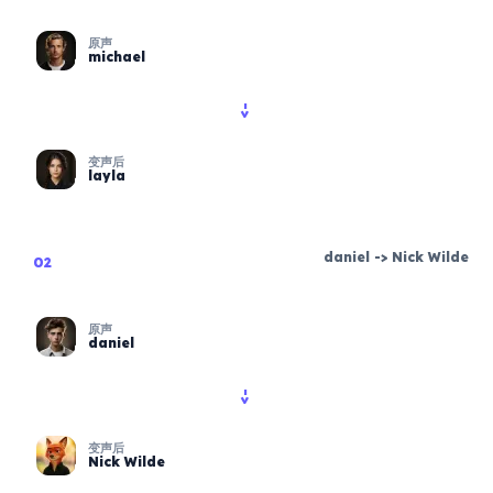
原声
michael
->
变声后
layla
daniel
->
Nick Wilde
02
原声
daniel
->
变声后
Nick Wilde