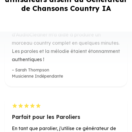
d'AudioCleaner m'a aidé à produire un
de Chansons Country IA
morceau country complet en quelques minutes.
Les paroles et la mélodie étaient étonnamment
authentiques !
Sarah Thompson
Musicienne Indépendante
Parfait pour les Paroliers
En tant que parolier, j'utilise ce générateur de
chansons country IA pour rapidement
brainstormer des idées et transformer des
paroles brutes en chansons entièrement
produites.