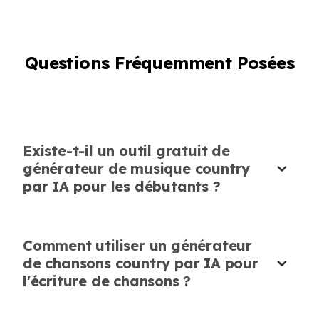
amis et fans.
Olivia Martinez
Artiste indépendante
Questions Fréquemment Posées
Existe-t-il un outil gratuit de
Boost créatif pour les projets
générateur de musique country
J'avais besoin d'une chanson country
par IA pour les débutants ?
personnalisée pour un court métrage, et le
générateur de chansons country par IA
d'AudioCleaner a livré instantanément. Un
Comment utiliser un générateur
véritable sauveur créatif !
de chansons country par IA pour
l'écriture de chansons ?
Daniel Roberts
Producteur de films