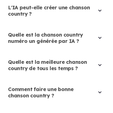
L'IA peut-elle créer une chanson
country ?
Inspire de nouvelles idées
Quelle est la chanson country
Ce générateur de chansons country par IA
numéro un générée par IA ?
stimule ma créativité. Je peux essayer
plusieurs mélodies et paroles en quelques
minutes sans perdre de temps.
Quelle est la meilleure chanson
country de tous les temps ?
Sophia Brown
Auteure-compositrice-interprète
Comment faire une bonne
chanson country ?
Parfait pour le contenu des réseaux