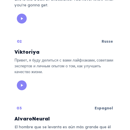
you're gonna get.
02
Russe
Viktoriya
Привет, я буду делиться с вами лайфхаками, советами
экспертов и личным опытом о том, как улучшить
качество жизни.
03
Espagnol
AlvaroNeural
El hombre que se levanta es aún más grande que él