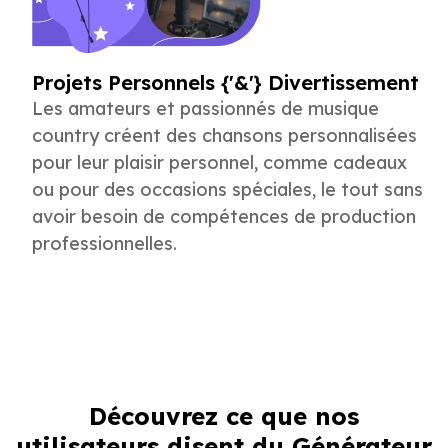
Projets Personnels {'&'} Divertissement
Les amateurs et passionnés de musique
country créent des chansons personnalisées
pour leur plaisir personnel, comme cadeaux
ou pour des occasions spéciales, le tout sans
avoir besoin de compétences de production
professionnelles.
Création de Chansons Country
Simplifiée
Découvrez ce que nos
Le générateur de chansons country IA
utilisateurs disent du Générateur