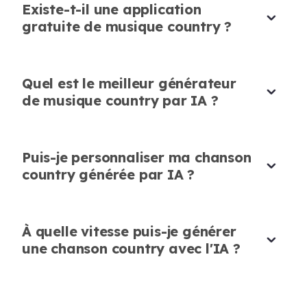
sociaux
Existe-t-il une application
gratuite de musique country ?
Je génère des pistes country originales pour
mes vidéos TikTok. L'IA facilite la production
Idéal pour les projets personnels
de musique qui se démarque.
J'ai créé quelques chansons country comme
Quel est le meilleur générateur
Ryan Wilson
cadeaux pour mes amis en utilisant ce
de musique country par IA ?
Créateur de contenu
générateur. Les résultats étaient uniques,
sincères et faciles à réaliser.
Puis-je personnaliser ma chanson
Laura Green
Passionnée de musique
country générée par IA ?
À quelle vitesse puis-je générer
une chanson country avec l'IA ?
Rapide et convivial
Le générateur de chansons country par IA est