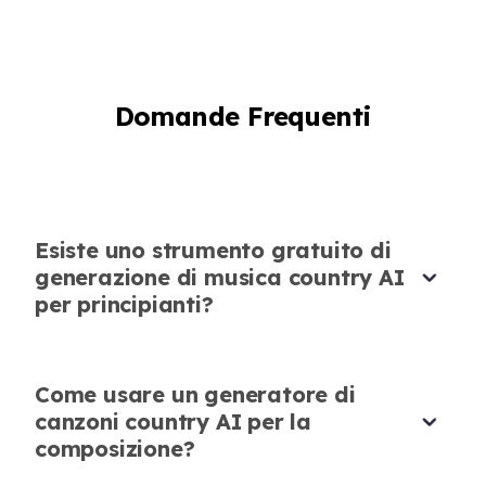
Olivia Martinez
Artista Indipendente
Domande Frequenti
Spinta Creativa per i Progetti
Avevo bisogno di una canzone country
Esiste uno strumento gratuito di
personalizzata per un cortometraggio, e il
generazione di musica country AI
generatore di canzoni country AI di
per principianti?
AudioCleaner ha fornito il risultato all'istante.
Un vero e proprio salvavita creativo!
Daniel Roberts
Come usare un generatore di
Produttore Cinematografico
canzoni country AI per la
composizione?