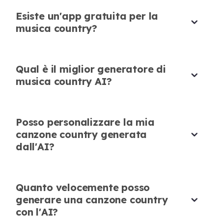
Genero tracce country originali per i miei video
Ideale per Progetti Personali
TikTok. L'IA rende facile produrre musica che si
Esiste un'app gratuita per la
musica country?
distingue.
Ho creato alcune canzoni country come regalo
Ryan Wilson
per gli amici utilizzando questo generatore. I
Creatore di Contenuti
risultati sono stati unici, sinceri e facili da
Qual è il miglior generatore di
realizzare.
musica country AI?
Laura Green
Appassionata di Musica
Posso personalizzare la mia
canzone country generata
dall'AI?
Veloce e User-Friendly
Quanto velocemente posso
Il generatore di canzoni country AI è intuitivo e
generare una canzone country
veloce. Anche senza competenze professionali,
con l'AI?
posso produrre canzoni complete in pochi