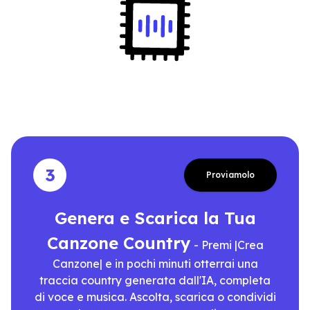
3
Proviamolo
Genera e Scarica la Tua
Canzone Country
- Premi |Crea
Canzone| e in pochi minuti otterrai una
traccia country generata dall'IA, completa
di voce e musica. Ascolta, scarica o condividi