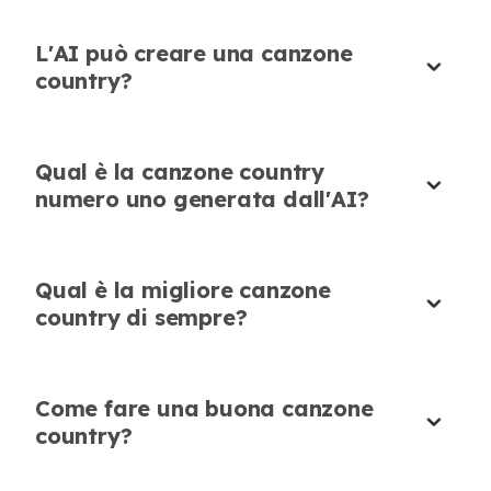
L'AI può creare una canzone
Ispira Nuove Idee
country?
Questo generatore di canzoni country AI
accende la mia creatività. Posso provare più
Qual è la canzone country
melodie e testi in pochi minuti senza sprecare
numero uno generata dall'AI?
tempo.
Sophia Brown
Cantautrice
Qual è la migliore canzone
country di sempre?
Come fare una buona canzone
Perfetto per i Contenuti dei Social
country?
Media