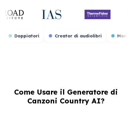
amer di giochi
Doppiatori
Creator di audiolibr
Come Usare il Generatore di
Canzoni Country AI?