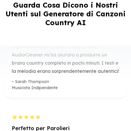
Semplificata
Guarda Cosa Dicono i Nostri
Utenti sul Generatore di Canzoni
Il generatore di canzoni country AI di
Country AI
AudioCleaner mi ha aiutato a produrre un
brano country completo in pochi minuti. I testi e
la melodia erano sorprendentemente autentici!
Sarah Thompson
Musicista Indipendente
Perfetto per Parolieri
Come paroliere, utilizzo questo generatore di
canzoni country AI per fare rapidamente
brainstorming di idee e trasformare testi grezzi
in canzoni completamente prodotte.