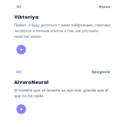
02
Russo
Viktoriya
Привет, я буду делиться с вами лайфхаками, советами
экспертов и личным опытом о том, как улучшить
качество жизни.
03
Spagnolo
AlvaroNeural
El hombre que se levanta es aún más grande que él
que no ha caído.