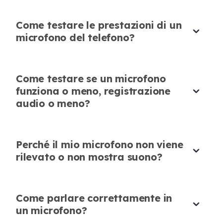
Come testare le prestazioni di un
microfono del telefono?
Ottimo Strumento per i Test del
Microfono
Come testare se un microfono
funziona o meno, registrazione
Questo verificatore del microfono mi ha
audio o meno?
aiutato a testare il mio microfono per un
webinar importante. Ha funzionato
perfettamente e mi ha reso fiducioso che il mio
Verifica il Tuo Microfono
Perché il mio microfono non viene
audio sarebbe stato chiaro.
Istantaneamente
rilevato o non mostra suono?
Isabella Smith
Ho usato questo strumento di test del
Consulente aziendale
microfono prima di una lezione di musica
Come parlare correttamente in
online. Ha immediatamente evidenziato
un microfono?
eventuali problemi, e ho potuto risolverli prima