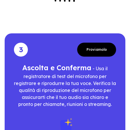
3
Proviamolo
Ascolta e Conferma
- Usa il
registratore di test del microfono per
registrare e riprodurre la tua voce. Verifica la
qualità di riproduzione del microfono per
assicurarti che il tuo audio sia chiaro e
pronto per chiamate, riunioni o streaming.