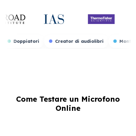
er di giochi
Doppiatori
Creator di audiolibri
Come Testare un Microfono
Online