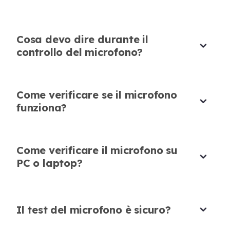
registrare voiceover. La chiarezza audio era
eccellente e senza problemi.
Cosa devo dire durante il
Emma Johnson
controllo del microfono?
Artista Voiceover
Come verificare se il microfono
funziona?
Verificatore del Microfono Veloce e
Facile da Usare
Come verificare il microfono su
Ho testato il mio microfono online in pochi
PC o laptop?
secondi. Questo strumento è diretto, preciso e
perfetto per chiunque voglia verificare il
proprio microfono rapidamente.
Il test del microfono è sicuro?
Noah Garcia
Creatore YouTube