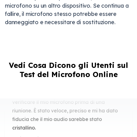
microfono su un altro dispositivo. Se continua a
fallire, il microfono stesso potrebbe essere
danneggiato e necessitare di sostituzione.
Test del Microfono Veloce e Preciso
Ho usato questo test del microfono online per
Vedi Cosa Dicono gli Utenti sul
verificare il mio microfono prima di una
Test del Microfono Online
riunione. È stato veloce, preciso e mi ha dato
fiducia che il mio audio sarebbe stato
cristallino.
Ethan Hughes
Lavoratore Remoto