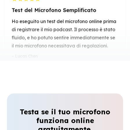
fluido, e ho potuto sentire immediatamente se
il mio microfono necessitava di regolazioni.
Lucas Chen
Podcaster
Test Preciso di Microfono e
Altoparlante
Questo strumento mi ha permesso di testare il
mio microfono e gli altoparlanti insieme. Tutto
ha funzionato perfettamente, salvandomi da
Testa se il tuo microfono
problemi audio dell'ultimo minuto.
funziona online
Sophia Rivera
gratuitamente.
Test del Microfono Online Affidabile