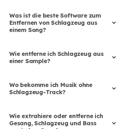
extrahieren, und es funktioniert jedes Mal
perfekt. Ich liebe es!
Was ist die beste Software zum
Entfernen von Schlagzeug aus
Olivia Müller
Schlagzeugschülerin
einem Song?
Wie entferne ich Schlagzeug aus
einer Sample?
Bester Online-Schlagzeug-Entferner mit
perfekter Qualität
Wo bekomme ich Musik ohne
Endlich ein Online-Schlagzeug-Entferner, der
Zuerst skeptisch, jetzt ein echter
Schlagzeug-Track?
Gläubiger
tatsächlich funktioniert, ohne die Audioqualität
zu ruinieren! Es ist jetzt mein bevorzugtes Tool.
Ich war zuerst skeptisch, aber dieses Tool kann
Ryan O'Connor
Schlagzeug aus einem Song besser entfernen
Wie extrahiere oder entferne ich
Schlagzeuger & Produzent
als alles andere, was ich ausprobiert habe. Sehr
Gesang, Schlagzeug und Bass