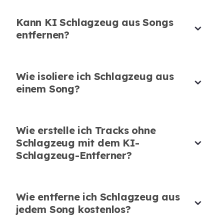
Effizientes und professionelles
Schlagzeug-Entfernungstool
Kann KI Schlagzeug aus Songs
Dieser Schlagzeug-Entferner hat meine
entfernen?
Erwartungen übertroffen! Er ist schnell,
effizient und perfekt für die Erstellung von
Backing-Tracks. Ein Muss für jeden Musiker.
Wie isoliere ich Schlagzeug aus
einem Song?
Daniel Petrova
Musiklehrer
Wie erstelle ich Tracks ohne
Schlagzeug mit dem KI-
Schlagzeug-Entferner?
Ausgezeichnetes Tool für Schlagzeug-
Übungssitzungen
Wie entferne ich Schlagzeug aus
Ich habe dieses Tool verwendet, um
jedem Song kostenlos?
Schlagzeug aus Songs für Übungssitzungen zu