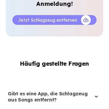
Anmeldung!
Emma Johnson
Universitätsstudentin
Jetzt Schlagzeug entfernen
Perfekt zum Isolieren von Schlagzeug
mit erstaunlicher Qualität
Ich wollte Schlagzeug aus einem Song für
einen Remix isolieren, und dieses Tool hat es
makellos geschafft. Die Klangqualität ist
beeindruckend!
Häufig gestellte Fragen
Emily Dubois
Musikproduzentin
Gibt es eine App, die Schlagzeug
aus Songs entfernt?