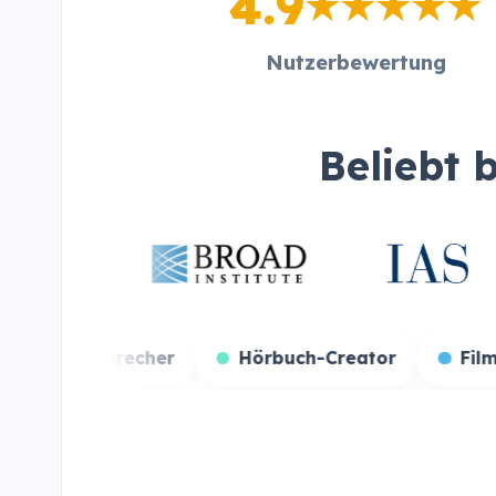
4.9
Nutzerbewertung
Beliebt 
amer
Synchronsprecher
Hörbuch-Creato