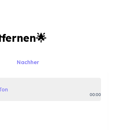
tfernen🌟
Nachher
Ton
00:00