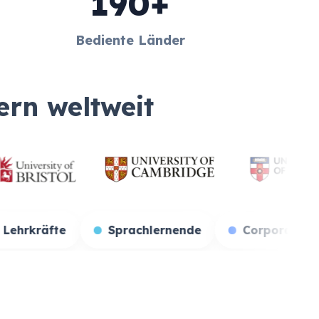
190+
Bediente Länder
ern weltweit
rende
Lehrkräfte
Sprachlernende
C