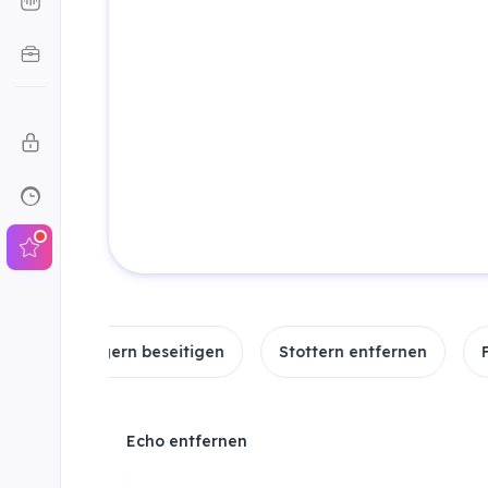
ögern beseitigen
Stottern entfernen
Füllwörter
Echo entfernen