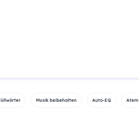
Dateien zum Verbessern ablege
20+ Formate unterstützt
3h Maximale Dauer
10GB Dateilimit
Musik beibehalten
Auto-EQ
Atem entfernen