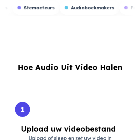
Game streamers
Stemacteurs
Audioboekmak
Hoe Audio Uit Video Halen
1
Upload uw videobestand
-
Upload of sleep en zet uw video in