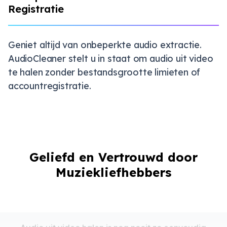
Registratie
Geniet altijd van onbeperkte audio extractie.
AudioCleaner stelt u in staat om audio uit video
te halen zonder bestandsgrootte limieten of
accountregistratie.
Moeiteloze Audio-extractie
Geliefd en Vertrouwd door
Muziekliefhebbers
Audio uit video halen is nog nooit zo eenvoudig
geweest. AudioCleaner's AI-gestuurde tool zet
mijn MP4- en YouTube-video's snel om in
heldere MP3-bestanden.