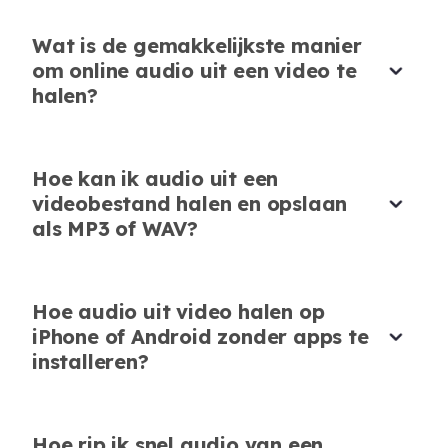
Audio uit MP4-bestanden halen is nu supersnel.
AudioCleaner's online tool bespaart me zoveel
Wat is de gemakkelijkste manier
tijd bij elk project.
om online audio uit een video te
halen?
Ryan Chen
Video Content Creator
Hoe kan ik audio uit een
videobestand halen en opslaan
als MP3 of WAV?
Geweldig voor Leermateriaal
Ik haal audio uit YouTube-video's voor mijn
Hoe audio uit video halen op
taallessen. De kwaliteit is uitstekend en het
iPhone of Android zonder apps te
proces is eenvoudig.
installeren?
Laura Kim
Language Tutor
Hoe rip ik snel audio van een