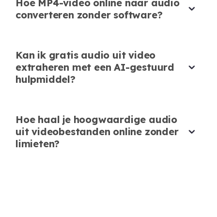
Hoe MP4-video online naar audio
Mijn Favoriete Audio-extractor
converteren zonder software?
Of het nu YouTube-video's of lokale MP4's zijn,
AudioCleaner is mijn favoriete tool om snel en
Kan ik gratis audio uit video
moeiteloos audio te extraheren.
extraheren met een AI-gestuurd
Ethan Lewis
hulpmiddel?
Muziekproducent
Hoe haal je hoogwaardige audio
uit videobestanden online zonder
limieten?
Snelle Audio-extractie van Gedeelde
Video's
Ik zag een gedeelde video van
@zhngfifi330822
en gebruikte meteen
AudioCleaner om de audio eruit te halen. De