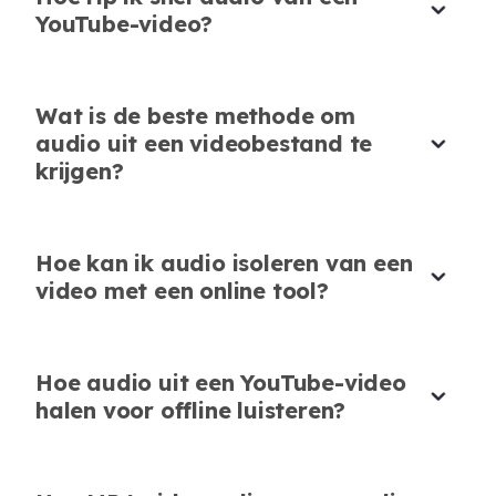
YouTube-video?
Eenvoudig en Intuïtief
Wat is de beste methode om
audio uit een videobestand te
De interface is overzichtelijk en
krijgen?
Hoogwaardige MP3-uitvoer
gebruiksvriendelijk. Zelfs beginners kunnen
audio uit video halen zonder technische kennis.
AudioCleaner levert elke keer hoogwaardige
MP3-bestanden wanneer ik audio uit video's
Michael Brown
Hoe kan ik audio isoleren van een
Freelancer
haal. Ik vertrouw erop voor podcasts en
video met een online tool?
tutorials.
Sophia Patel
Online Instructeur
Hoe audio uit een YouTube-video
halen voor offline luisteren?