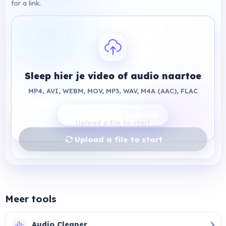
for a link.
Sleep hier je video of audio naartoe
MP4, AVI, WEBM, MOV, MP3, WAV, M4A (AAC), FLAC
Upload een bestand
Upload a file to start
Upload a file to start
Meer tools
Audio Cleaner