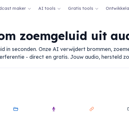
dcast maker
AI tools
Gratis tools
Ontwikkel
 om zoemgeluid uit au
uid in seconden. Onze AI verwijdert brommen, zoemen
erferentie - direct en gratis. Jouw audio, hersteld zoal
Mijn
Audio
Link
Scre
Apparaat