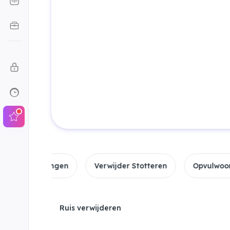
lingen
Verwijder Stotteren
Opvulwoorden
B
Ruis verwijderen