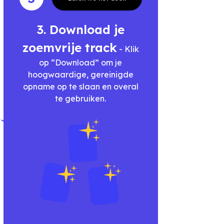
3. Download je
zoemvrije track
- Klik
op “Download” om je
hoogwaardige, gereinigde
opname op te slaan en overal
te gebruiken.