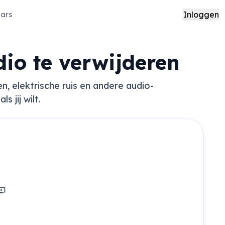
aars
Inloggen
dio te verwijderen
, elektrische ruis en andere audio-
s jij wilt.
encast