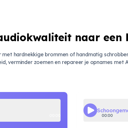
audiokwaliteit naar een
 met hardnekkige brommen of handmatig schrobben v
eid, verminder zoemen en repareer je opnames met AI
Schoongema
00:00
00:00