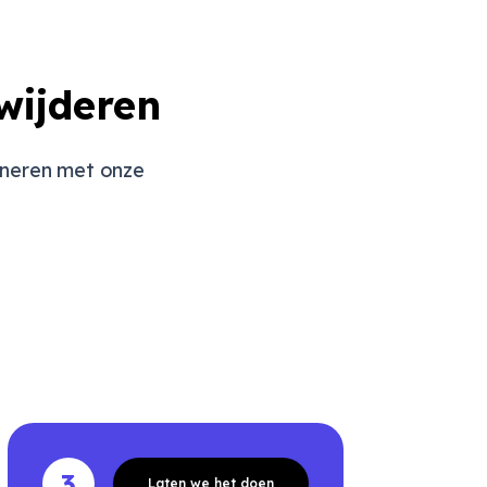
wijderen
ineren met onze
3
Laten we het doen