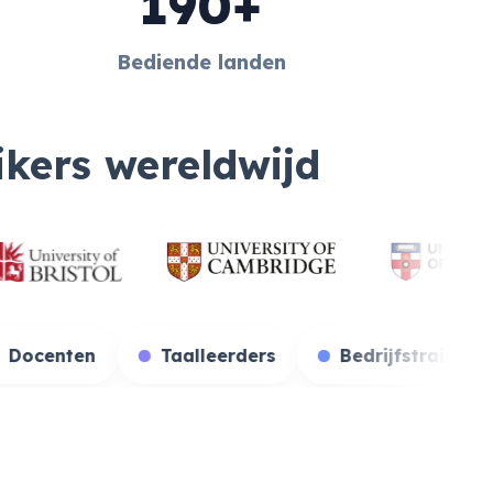
190+
Bediende landen
ikers wereldwijd
denten
Docenten
Taalleerders
Bedr