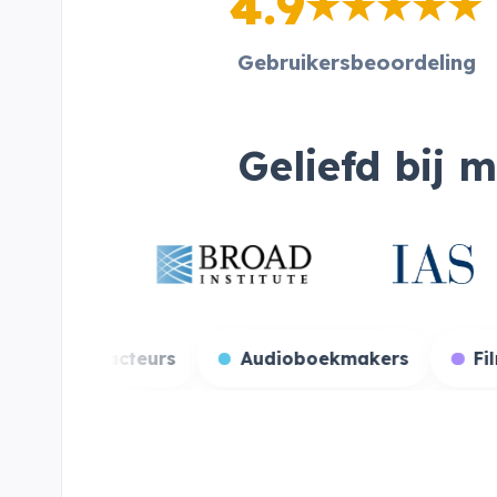
4.9
Gebruikersbeoordeling
Geliefd bij 
 streamers
Stemacteurs
Audioboekmak