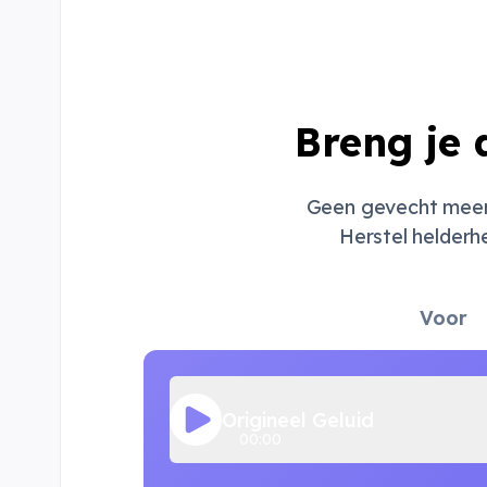
Breng je 
Geen gevecht meer
Herstel helderh
Voor
Origineel Geluid
00:00