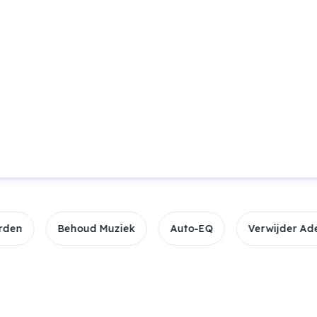
Sleep bestanden om te Verbeter
20+ formaten onderste
3u Maximale Duur
10GB Bestandslimiet
ehoud Muziek
Auto-EQ
Verwijder Adem
No