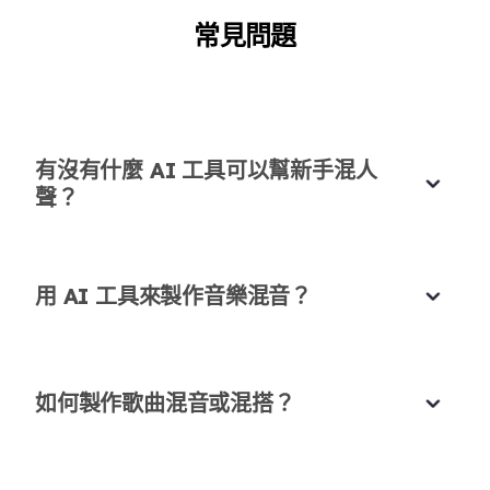
常見問題
看到
@Eliauk1998
推薦這個工具用於播客編輯，所
以我決定試一試。它在不失去我聲音本質的情況下清
理了我的音頻，讓我的播客聽起來更愉快！
Michael Turner
企業家
有沒有什麼 AI 工具可以幫新手混人
聲？
用 AI 工具來製作音樂混音？
比人類理解更好
AI對音樂結構的理解比我更好！
Ryan Chen
如何製作歌曲混音或混搭？
音樂教師