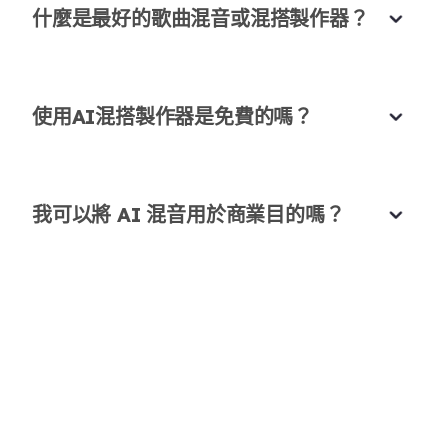
什麼是最好的歌曲混音或混搭製作器？
專注於創造力
AI處理所有技術細節，讓我可以專注於創造力。
使用AI混搭製作器是免費的嗎？
Daniel Osei
社交媒體經理
為所有人提供專業結果
我可以將 AI 混音用於商業目的嗎？
AI 混音與混搭製作器讓專業結果對每個人都可及。
Ali Hassan
音樂家
流暢的能量流動