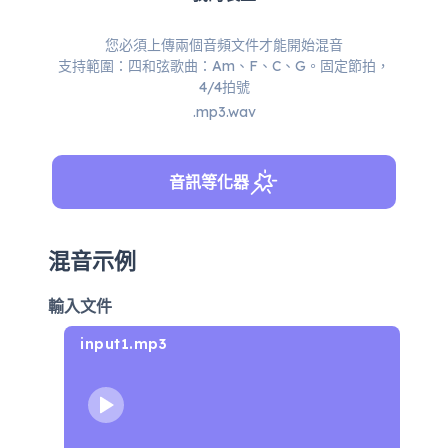
您必須上傳兩個音頻文件才能開始混音
支持範圍：四和弦歌曲：Am、F、C、G。固定節拍，
4/4拍號
.mp3
.wav
音訊等化器
混音示例
輸入文件
input1.mp3