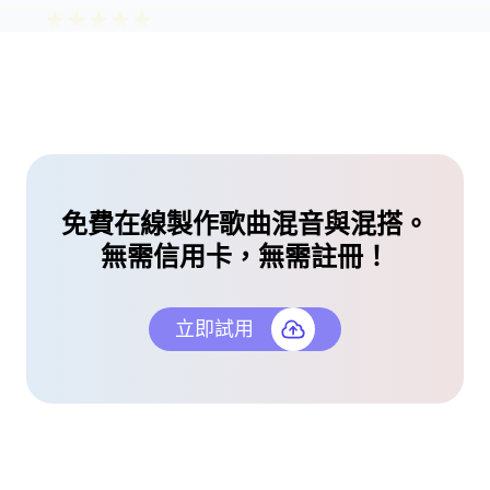
多虧了這個 AI 混音與混搭製作器，我為我的
YouTube 頻道創建了一個病毒式混搭。超級乾淨且
節奏準確！
Daniel Osei
社交媒體經理
無需錄音室技能
免費在線製作歌曲混音與混搭。
我愛上了這個 AI 混音與混搭製作器。這是將歌曲想
無需信用卡，無需註冊！
法轉化為實際曲目的最簡單方式，無需錄音室技能。
Natalie Green
立即試用
派對策劃者
神奇的過渡