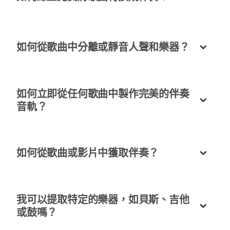
順暢又快速。
Chloe Yang
音樂系學生
如何從歌曲中分離或靜音人聲和樂器？
如何立即從任何歌曲中製作完美的伴奏
非常適合提取人聲
音軌？
我不僅可以獲得配樂，還可以輕鬆分離人聲。這個工
具的功能極其多樣化。
如何從歌曲或影片中獲取伴奏？
Ryan Ho
音效工程師
我可以提取特定的樂器，如貝斯、吉他
或鼓嗎？