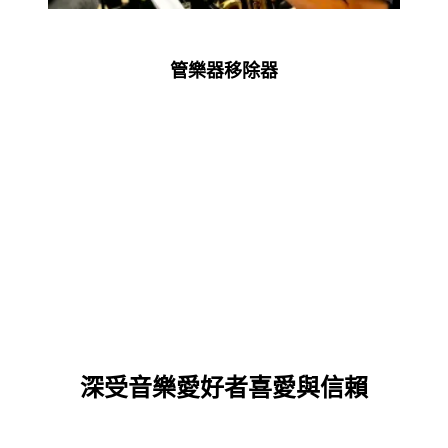
管樂器移除器
即時伴奏魔法
深受音樂愛好者喜愛與信賴
我上傳了最愛的歌曲，立即獲得純淨伴奏。AI 讓提
取伴奏變得如此簡單又精準！