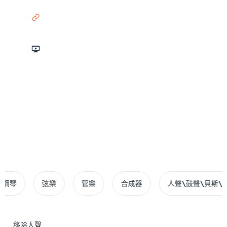
連結
螢幕錄製
3小時 最大時長
10GB 檔案限制
支援 20+ 種格式
弦樂
管樂
合成器
人聲\鼓聲\貝斯\吉他\
移除人聲