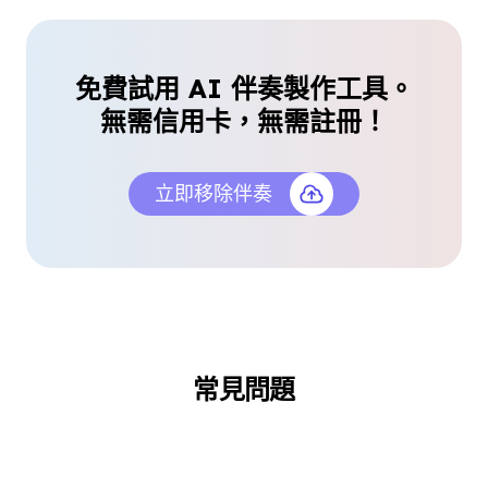
我不再需要手動移除人聲了。這個 AI 配樂製作工具
能快速且有效率地完成所有工作。
Laura Tan
免費試用 AI 伴奏製作工具。
音樂教師
無需信用卡，無需註冊！
立即移除伴奏
免費且易於使用
無需下載，無需技術技能。我只需上傳一首歌曲，就
能在線上免費獲得完美的配樂。
Daniel Park
常見問題
業餘音樂愛好者