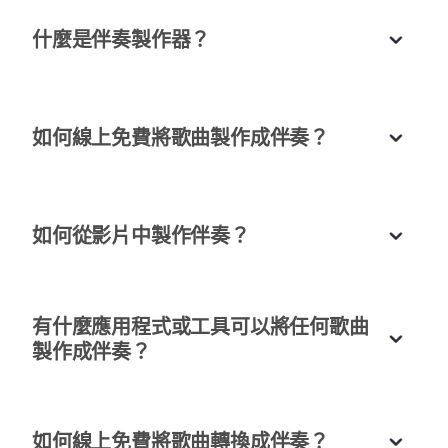
什麼是伴奏製作器？
高品質配樂
這些配樂非常清晰且專業。非常適合重新混音和製作
我自己的音樂。
如何線上免費將歌曲製作成伴奏？
Mia Wong
DJ 與製作人
如何從影片中製作伴奏？
讓翻唱變得輕而易舉
有什麼應用程式或工具可以將任何歌曲
身為一名歌手，我現在可以輕鬆製作自己的伴奏音
製作成伴奏？
軌。這個 AI 配樂製作工具真是救星！
簡單直觀
Alex Liu
介面非常直觀。上傳、處理、下載--整個工作流程既
創作歌手
如何線上免費將歌曲轉換成伴奏？