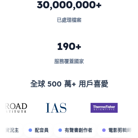
30,000,000+
已處理檔案
190+
服務覆蓋國家
全球 500 萬+ 用戶喜愛
商
遊戲實況主
配音員
有聲書創作者
電