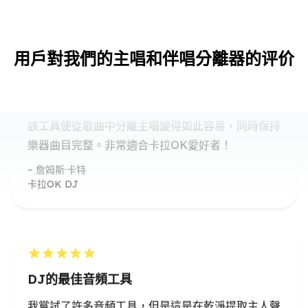
非常適合卡拉OK愛好者
該工具使從歌曲中分離主唱變得如此容易，同時保持
用戶對我們的主唱和伴唱分離器的评价
樂器曲目完整。非常適合卡拉OK愛好者！
詹姆斯·卡特
卡拉OK DJ
DJ的最佳音頻工具
我嘗試了許多音頻工具，但是這是在乾淨提取主人聲
方面做得最好的。強烈建議DJ和混合！
迭戈·費爾南德斯（DiegoFernández）
專業DJ