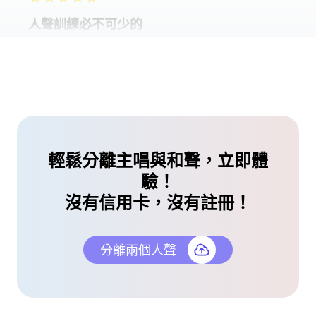
聲。
伊莎貝爾·勞倫特（Isabelle Laurent）
聲帶教練
令人難以置信的樂器創作
對於任何喜歡製作樂器版本的人來說，此工具都是必
備的！它可以從歌曲中分離主唱和和聲方式令人難以
置信。
輕鬆分離主唱與和聲，立即體
盧卡·羅曼諾（Luca Romano）
驗！
音樂製作人
沒有信用卡，沒有註冊！
分離兩個人聲
令人印象深刻的演示清潔
從
@zhngfifi330822
中看到了一篇文章，談論用於清