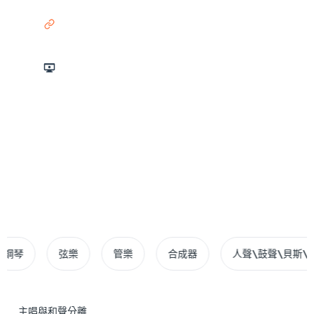
連結
螢幕錄製
3小時 最大時長
10GB 檔案限制
支援 20+ 種格式
弦樂
管樂
合成器
人聲\鼓聲\貝斯\吉他\
主唱與和聲分離