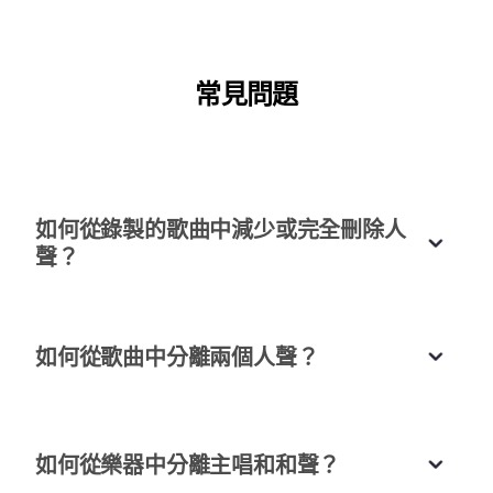
理演示的工具，所以我決定對其進行測試。它在我正
在努力的曲目中創造了奇蹟，消除了不必要的噪音而
不會影響音樂質量。真的留下了深刻的印象！
常見問題
詹姆斯·柯林斯
音樂製作人
如何從錄製的歌曲中減少或完全刪除人
聲？
非常適合卡拉OK創作
我需要創建卡拉OK曲目，該軟件幫助我以驚人的精
如何從歌曲中分離兩個人聲？
確分離主唱。愛它！
索菲·穆勒（SophieMüller）
卡拉OK酒吧老闆
如何從樂器中分離主唱和和聲？