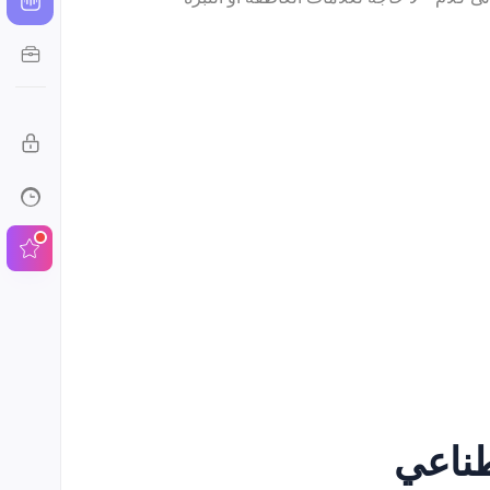
طناعي