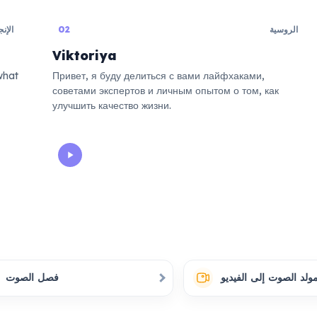
الروسية
02
الإنج
Viktoriya
what
Привет, я буду делиться с вами лайфхаками,
советами экспертов и личным опытом о том, как
улучшить качество жизни.
ولد الصوت إلى الفيديو
فصل الصوت