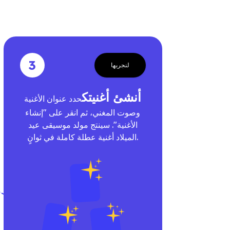
3
لنجربها
أنشئ أغنيتك
حدد عنوان الأغنية
وصوت المغني، ثم انقر على "إنشاء
الأغنية". سينتج مولد موسيقى عيد
الميلاد أغنية عطلة كاملة في ثوانٍ.