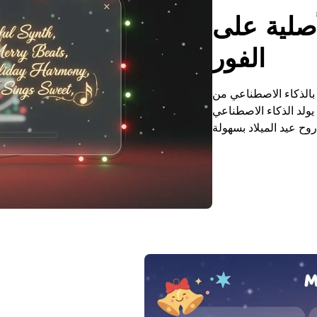
أصلية على
الفور
ناعي من AudioCleaner، يمكنك إنشاء
 يولد الذكاء الاصطناعي