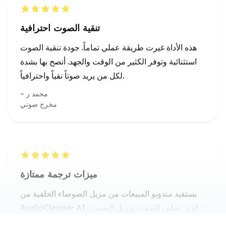
هذه الأداة غيرت طريقة عملي تماماً. جودة تنقية الصوت
استثنائية وتوفر الكثير من الوقت والجهد. أنصح بها بشدة
لكل من يريد صوتاً نقياً واحترافياً.
محمد ر
مخرج صوتي
ميزات ترجمة ممتازة
يستفيد مندوبو المبيعات من مزيل الضوضاء الخلفية من
AudioCleaner AI، الذي ينظف الصوت ويزيل الصمت
في عروض الفيديو وشهادات العملاء.
ماغالي بيليسييه
فيديوهات المبيعات