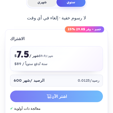
سنوي
شهري
لا رسوم خفية · إلغاء في أي وقت
25% خصم - وفر $29.8
الاشتراك
7.5
/ شهر
$
$9.9
/ شهر
$89 / سنة تُدفع سنوياً
600 الرصيد
/شهر
0.0125/رصيد
اشتر الآن
معالجة ذات أولوية