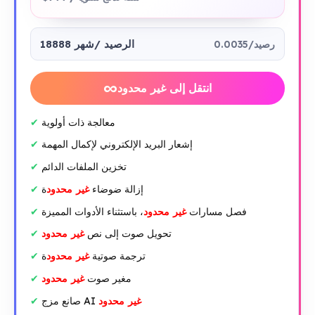
18888 الرصيد
/شهر
0.0035/رصيد
∞
انتقل إلى غير محدود
معالجة ذات أولوية
إشعار البريد الإلكتروني لإكمال المهمة
تخزين الملفات الدائم
إزالة ضوضاء
غير محدود
ة
فصل مسارات
غير محدود
، باستثناء الأدوات المميزة
تحويل صوت إلى نص
غير محدود
ترجمة صوتية
غير محدود
ة
مغير صوت
غير محدود
غير محدود
صانع مزج AI