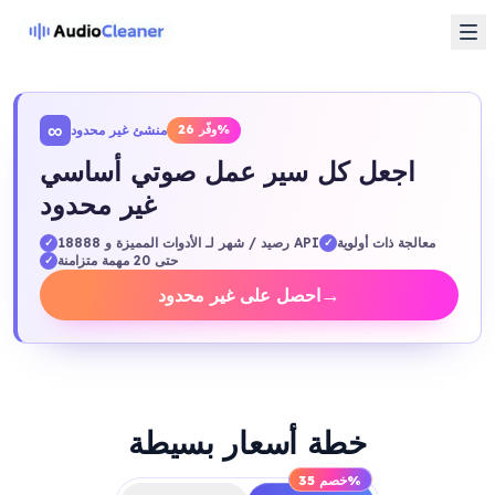
∞
منشئ غير محدود
وفّر 26%
اجعل كل سير عمل صوتي أساسي
غير محدود
معالجة ذات أولوية
18888 رصيد / شهر لـ الأدوات المميزة و API
✓
✓
حتى 20 مهمة متزامنة
✓
→
احصل على غير محدود
خطة أسعار بسيطة
خصم 35%