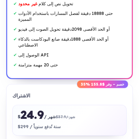
تحويل نص إلى كلام
غير محدود
حتى 18888 دقيقة لفصل المسارات باستخدام الأدوات
المميزة
أو الحد الأقصى 2098دقيقة تحويل الصوت إلى فيديو
أو الحد الأقصى 1888دقيقة صانع البودكاست بالذكاء
الاصطناعي
الوصول إلى API
حتى 20 مهمة متزامنة
35% خصم - وفر $155.8
الاشتراك
24.9
/ شهر
$
$37.9
/ شهر
$299 / سنة تُدفع سنوياً