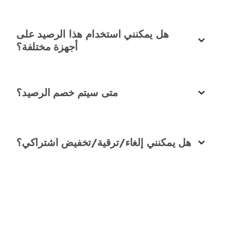
أحب هذا الموقع.
واجهة المستخدم البسيطة وسهلة التنقل. إنها أفضل أداة
هل يمكنني استخدام هذا الرصيد على
لإزالة أي ضوضاء خلفية من تسجيلاتي.
أجهزة مختلفة؟
جاكوب إرميت
متخصص وسائط متعددة
متى سيتم خصم الرصيد؟
إنه يعمل ببساطة!
هل يمكنني إلغاء/ترقية/تخفيض اشتراكي؟
اكتشفت مؤخراً مزيل الضوضاء من AudioCleaner،
ويجب أن أقول، إنها أداة رائعة. لقد وفرت لي ساعات من
التحرير اليدوي من خلال إزالة الضوضاء الخلفية من
تسجيلاتي بسهولة. الواجهة بديهية، ووقت المعالجة سريع
بشكل مثير للإعجاب. لقد أصبحت بالتأكيد جزءاً أساسياً
من سير عملي في تحرير الصوت.