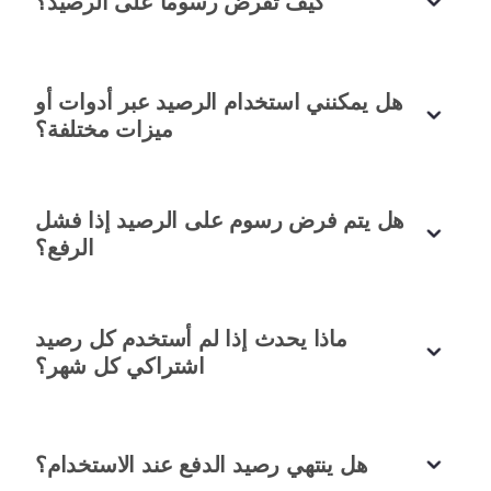
كيف تفرض رسوماً على الرصيد؟
يجب تجربتها للحلول السريعة!
يوكي تاكاهاشي
منتج موسيقى
هل يمكنني استخدام الرصيد عبر أدوات أو
ميزات مختلفة؟
هل يتم فرض رسوم على الرصيد إذا فشل
اقضِ وقتاً أقل في التعلم... ووقتاً أكثر في صناعة
الرفع؟
القصص.
يعتمد المدربون والمعلمون عبر الإنترنت على محتوى
ماذا يحدث إذا لم أستخدم كل رصيد
واضح وموجز لنقل الرسائل الرئيسية. يضمن
اشتراكي كل شهر؟
AudioCleaner AI وصول مشاريع الصوت والفيديو
الخاصة بهم إلى هذا المستوى.
المستثمر المجنون
هل ينتهي رصيد الدفع عند الاستخدام؟
محتوى تعليمي