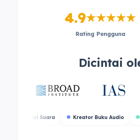
4.9
Rating Pengguna
Dicintai o
reamer Game
Pengisi Suara
Kreator Buku