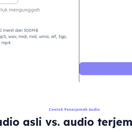
i untuk mengunggah
30 menit dan 500MB
p3, wav, midi, mid, wma, aif, 3gp,
, mp4.
Contoh Penerjemah Audio
dio asli vs. audio terj