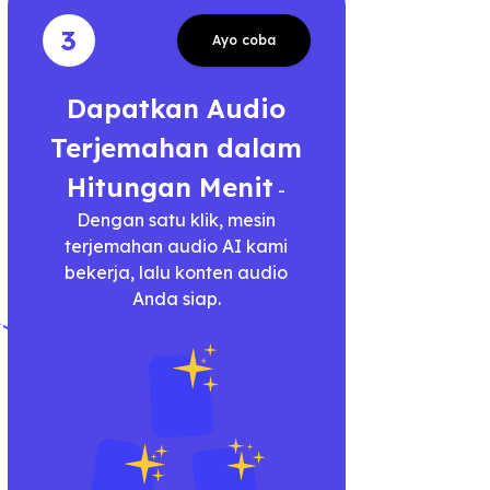
3
Ayo coba
Dapatkan Audio
Terjemahan dalam
Hitungan Menit
-
Dengan satu klik, mesin
terjemahan audio AI kami
bekerja, lalu konten audio
Anda siap.