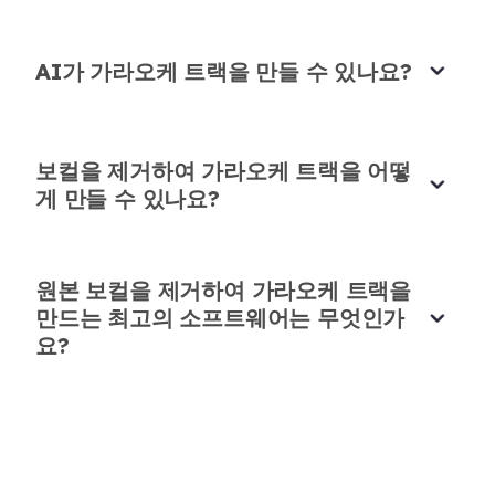
했어요-보컬에 영향을 주지 않고 노이즈를 줄였습니
다. 빠른 수정을 위해 꼭 시도해봐야 할 도구입니다!
AI가 가라오케 트랙을 만들 수 있나요?
Lin Cheng
홈 레코딩 프로듀서
보컬을 제거하여 가라오케 트랙을 어떻
게 만들 수 있나요?
음성 메모에 최고
원본 보컬을 제거하여 가라오케 트랙을
@bik174589
님이 음성 메모를 정리하는 데 이 도구
만드는 최고의 소프트웨어는 무엇인가
를 언급하는 것을 보고, 빠른 음성 메모에 사용해봤습
요?
니다. 정말 잘 작동했어요! 배경 소음이 사라지고 메
시지가 아주 선명해졌습니다.
Emily Ward
프리랜서 저널리스트