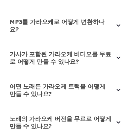
선생님들을 위한 엄청난 시간 절약 도구
제 학생들을 위해 노래방 트랙을 만들 때 이 도구를
MP3를 가라오케로 어떻게 변환하나
사용했습니다. 편집 시간을 엄청나게 절약해줘요.
요?
Priya Mehta
음악 선생님
가사가 포함된 가라오케 비디오를 무료
로 어떻게 만들 수 있나요?
YouTube 커버에 이상적
어떤 노래든 가라오케 트랙을 어떻게
만들 수 있나요?
YouTube 커버 영상을 위해 이 AI 노래방 영상 메이
데모 클린업에 탁월
커를 사용합니다. 매번 완벽하게 작동해요.
@zhngfifi330822
님이 이 도구가 데모를 정리하는
Zara Khalid
노래의 가라오케 버전을 무료로 어떻게
데 도움이 된다는 글을 봤어요. 그래서 성가신 배경
콘텐츠 크리에이터
만들 수 있나요?
잡음이 있는 트랙에 사용해봤습니다. 마법처럼 작동