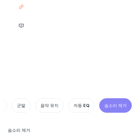
링크
스크린캐스트
3시간 최대 지속 시간
10GB 파일 제한
20+ 형식 지원
군말
음악 유지
자동 EQ
숨소리 제거
노멀라
숨소리 제거