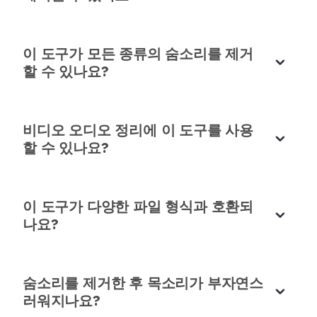
크리스 워커
교육 콘텐츠
이 도구가 모든 종류의 숨소리를 제거
할 수 있나요?
간단하고, 빠르고, 매우 효과적입니다!
비디오 오디오 정리에 이 도구를 사용
@chenclara264246
님이 이 도구가 비디오의 시끄
할 수 있나요?
러운 오디오를 정리할 수 있다고 포스팅한 것을 보고
콘텐츠에 적용해봤습니다. 모든 방해되는 배경 소음
을 제거하고 선명하고 깨끗한 오디오만 남겼습니다.
이 도구가 다양한 파일 형식과 호환되
비디오 제작자에게 완벽합니다!
나요?
비디오 편집자에게 꼭 필요한 도구!
소피아 그린
클라이언트를 위해 비디오를 편집하는데, 깨끗한 오
디지털 마케터
디오는 시각적 요소만큼 중요합니다. 이 도구는 숨소
숨소리를 제거한 후 목소리가 부자연스
리를 쉽게 제거하여 작업 흐름을 더 빠르게 만듭니다
러워지나요?
🏃. 클라이언트도 만족하고 저도 만족합니다! ✅💯