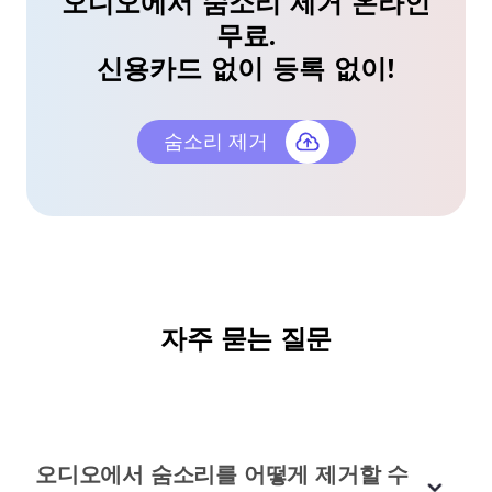
오디오에서 숨소리 제거 온라인
만, 오디오를 빠르게 정리하고 수업을 더 명확하게 만
무료.
들어주었습니다. 정말 게임 체인저입니다!
신용카드 없이 등록 없이!
아나 실바
온라인 교사
오디오북에 완벽하게 작동합니다!
숨소리 제거
오디오북 내레이션은 부드럽고 끊김 없는 흐름이 필
요합니다. 이 도구는 방해되는 숨소리 없이 녹음을 더
자연스럽고 매력적으로 만듭니다 📞! 오디오북 제작
자에게 완벽합니다! 🎧📚
데이비드 톰슨
브이로그
자주 묻는 질문
팟캐스트 편집이 훨씬 쉬워졌습니다!
오디오에서 숨소리를 어떻게 제거할 수