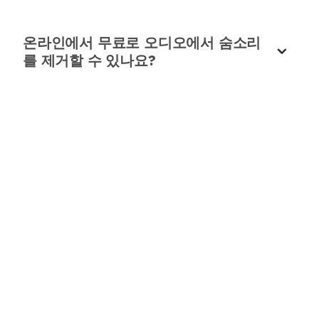
마크 앤더슨
멀티미디어 전문가
온라인에서 무료로 오디오에서 숨소리
를 제거할 수 있나요?
ASMR 녹음을 훨씬 부드럽게 만듭니다!
ASMR 콘텐츠를 만드는데, 배경 숨소리가 때때로 방
해가 될 수 있습니다 🚫. 이 AI는 부드럽고 자연스러
운 소리에 영향을 주지 않고 제거합니다 🌊💆‍♀️. 제 필
요에 완벽합니다! 🎵✨
레이첼 스콧
봄비노 팟캐스터