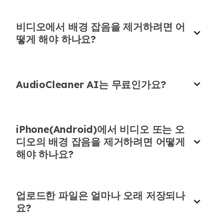
비디오에서 배경 잡음을 제거하려면 어
떻게 해야 하나요?
계속 더 좋아지고 있어요!
@zhngfifi330822
님의 게시물에서 이 도구가 데모
AudioCleaner AI는 무료인가요?
음원 정리에 도움이 된다는 것을 보고, 성가신 배경
잡음이 있는 트랙에서 시도해봤어요. 마법처럼 작동
했어요 - 보컬에 영향을 주지 않고 노이즈를 줄였습
iPhone(Android)에서 비디오 또는 오
니다. 빠른 수정을 위한 필수 도구입니다!
디오의 배경 잡음을 제거하려면 어떻게
해야 하나요?
유키 타카하시
음악 프로듀서
업로드한 파일은 얼마나 오래 저장되나
요?