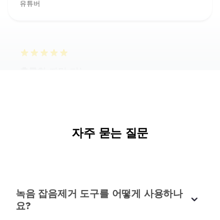
훌륭한 자막 기능
영업 담당자들은 AudioCleaner AI의 배경 소음 제
거기를 통해 비디오 피치와 고객 증언의 오디오를 정
리하고 무음을 제거할 수 있습니다.
마갈리 펠리시에
영업 비디오
가장 사용자 친화적인 소프트웨어입니다.
자주 묻는 질문
분주한 카페에서 도시 거리까지 다양한 환경에서의
녹음 잡음제거가 브이로거의 일상입니다.
AudioCleaner AI를 사용하면 촬영 장소에 관계없
이 원치 않는 배경 소음을 제거할 수 있습니다.
녹음 잡음제거 도구를 어떻게 사용하나
윌리엄 오니에보
요?
브이로깅