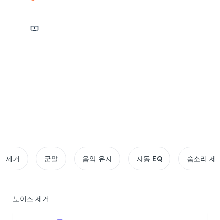
스크린캐스트
3시간 최대 지속 시간
10GB 파일 제한
20+ 형식 지원
군말
음악 유지
자동 EQ
숨소리 제거
노이즈 제거