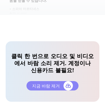
음악 녹음이 쉬워졌어요
가끔 야외에서 기타를 녹음하는데, 바람 소리가 테이
크를 망치곤 했습니다. 이 도구는 자연스러운 톤을 유
지하면서 오디오에서 바람을 완벽하게 제거합니다.
리암 스콧
클릭 한 번으로 오디오 및 비디오
인디 뮤지션
에서 바람 소리 제거. 계정이나
방해 없는 브이로그
신용카드 불필요!
야외 브이로그에는 항상 짜증나는 바람 소리가 있었
습니다. 이 AI는 비디오에서 바람 소리를 즉시 제거
지금 바람 제거
하여, 세련되고 전문적인 클립으로 만들어줍니다.
올리비아 첸
콘텐츠 크리에이터