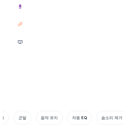
오디오
링크
스크린캐스트
3시간 최대 지속 시간
10GB 파일 제한
20+ 형식 지원
군말
음악 유지
자동 EQ
숨소리 제거
노멀라