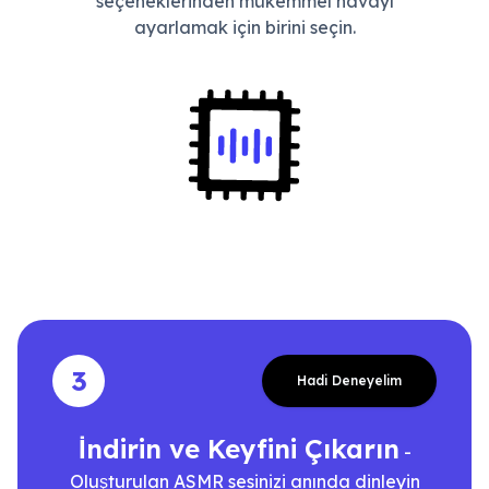
seçeneklerinden mükemmel havayı
ayarlamak için birini seçin.
3
Hadi Deneyelim
İndirin ve Keyfini Çıkarın
-
Oluşturulan ASMR sesinizi anında dinleyin