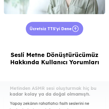
Ücretsiz TTS’yi Dene
Sesli Metne Dönüştürücümüz
Hakkında Kullanıcı Yorumları
Metinden ASMR sesi oluşturmak hiç bu
kadar kolay ya da doğal olmamıştı.
Yapay zekânın rahatlatıcı fısıltı seslerini ne
kadar hızlı oluşturduğuna bayılıyorum.
Rahatlama podcast’im için mükemmel!
Emily Chen