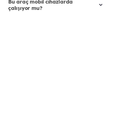
Bu araç mobil cihazlarda
çalışıyor mu?
Bu AI ASMR Üretici, beklentilerimi aştı.
İçerik üretim araçlarımın vazgeçilmezi oldu.
James Nguyen
Dijital İçerik Üretici