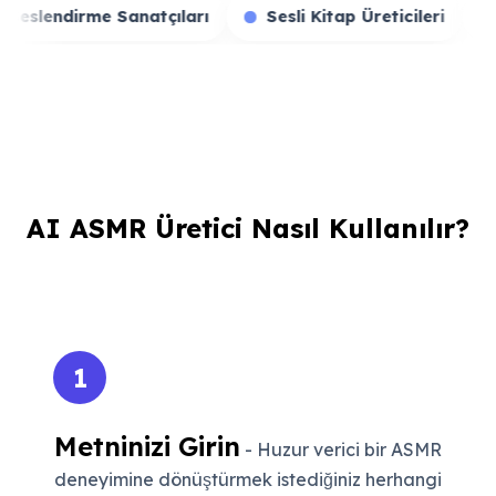
ıncıları
Seslendirme Sanatçıları
Sesli Kitap Üre
AI ASMR Üretici Nasıl Kullanılır?
1
Metninizi Girin
- Huzur verici bir ASMR
deneyimine dönüştürmek istediğiniz herhangi