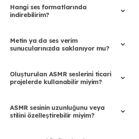
kalitede ASMR parçaları yapabiliyorum.
Hangi ses formatlarında
Ethan Walker
indirebilirim?
Serbest Yazar
Metin ya da ses verim
sunucularınızda saklanıyor mu?
AI ASMR özellikleriyle hızlıca huzur
verici arka plan sesi üretmek için
Oluşturulan ASMR seslerini ticari
harika.
projelerde kullanabilir miyim?
Müşterilerim, projelerine kattığı sakin
ambiyanstan çok memnun.
ASMR sesinin uzunluğunu veya
Sophia Kim
stilini özelleştirebilir miyim?
Pazarlama Uzmanı