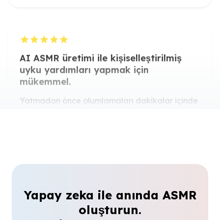
AI ASMR üretimi ile kişiselleştirilmiş
uyku yardımları yapmak için
mükemmel.
Yatmadan önce olumlamaları dakikalar içinde
üretiyorum ve uygulama kullanıcılarım huzur
verici etkisini çok seviyor.
Sofia Martinez
Uygulama Geliştirici
AI ASMR Üretici, yaratıcı iş akışımı
dönüştürdü.
Videolarım için kayıt ekipmanına ihtiyaç
Yapay zeka ile anında ASMR
duymadan hızlıca huzurlu sesler üretebiliyorum.
oluşturun.
Nina Patel