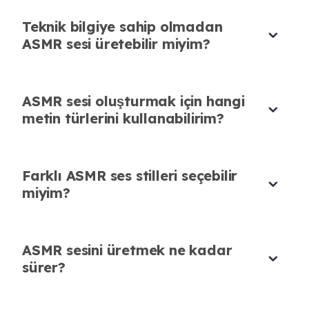
uygulamam için huzurlu parçalar
üretmeyi çok kolaylaştırdı.
Teknik bilgiye sahip olmadan
ASMR sesi üretebilir miyim?
Oluşan fısıltı kalitesi gerçekten etkileyici ve çok
Oyuncu tutmadan ASMR seslendirmesi
doğal.
yapmanın harika bir yolu.
Hannah Wilson
AI’nın ince vurgu detayları sesi çok otantik
ASMR sesi oluşturmak için hangi
Uygulama Tasarımcısı
kılıyor.
metin türlerini kullanabilirim?
Olivia Brown
Video Editörü
Farklı ASMR ses stilleri seçebilir
miyim?
ASMR sesini üretmek ne kadar
Bu aracın ne kadar erişilebilir ve basit
sürer?
olduğunu seviyorum.
Ses deneyimim olmasa bile profesyonel