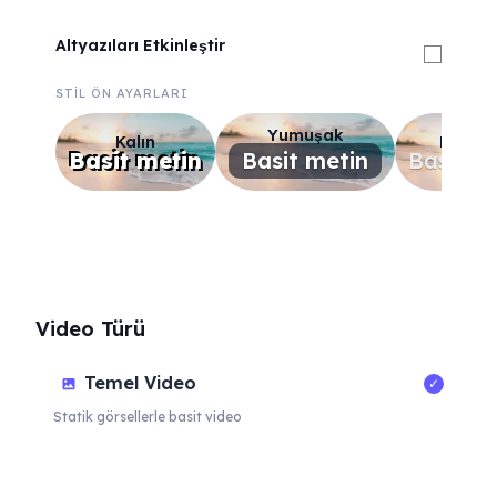
Altyazıları Etkinleştir
STİL ÖN AYARLARI
Yumuşak
Kalın
Minima
Basit metin
Basit metin
Basit m
Video Türü
Temel Video
✓
Statik görsellerle basit video