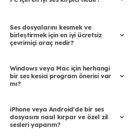
Ses dosyalarını kesmek ve
birleştirmek için en iyi ücretsiz
Podcast'ler ve Müzik Klipleri İçin Harika
çevrimiçi araç nedir?
Bu ses kırpıcı hem podcast bölümlerini hem de
müzik parçalarını kolayca hallediyor. Süreç
Windows veya Mac için herhangi
sorunsuz ve sonuçlar profesyonel görünüyor.
bir ses kesici program önerisi var
Ella Johnson
mı?
Serbest Podcaster
iPhone veya Android'de bir ses
dosyasını nasıl kırpar ve özel zil
sesleri yaparım?
Podcast Sesimi Anında İyileştirdi