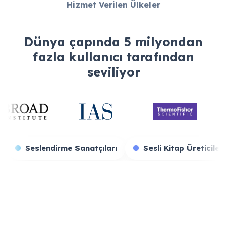
Hizmet Verilen Ülkeler
Dünya çapında 5 milyondan
fazla kullanıcı tarafından
seviliyor
un Yayıncıları
Seslendirme Sanatçıları
Sesli Ki