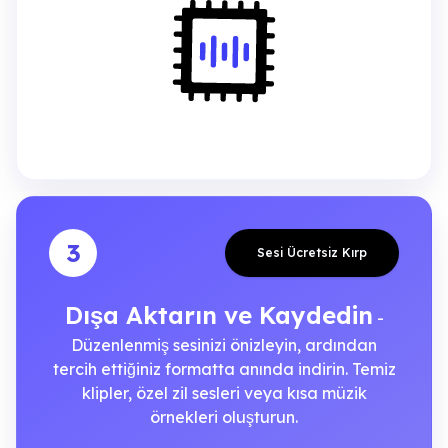
3
Sesi Ücretsiz Kırp
Dışa Aktarın ve Kaydedin
-
Düzenlenmiş sesinizi önizleyin, ardından
tercih ettiğiniz formatta anında indirin. Temiz
klipler, özel zil sesleri veya kısa müzik
örnekleri oluşturun.