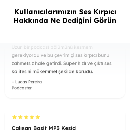
Saniyeler İçinde Sesi Kırp
Kullanıcılarımızın Ses Kırpıcı
Uzun bir podcast bölümünü kesmem
Hakkında Ne Dediğini Görün
gerekiyordu ve bu çevrimiçi ses kırpıcı bunu
zahmetsiz hale getirdi. Süper hızlı ve çıktı ses
kalitesini mükemmel şekilde korudu.
Lucas Pereira
Podcaster
Çalışan Basit MP3 Kesici
Bir video montajı için birkaç şarkıyı kırpmak
üzere bu MP3 kesiciyi kullandım. Basit ve bana
tonlarca zaman kazandırdı.