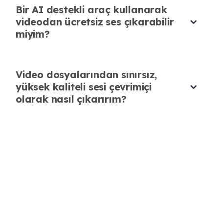
Bir AI destekli araç kullanarak
için benim bir numaralı aracım.
videodan ücretsiz ses çıkarabilir
Ethan Lewis
miyim?
Müzik Yapımcısı
Video dosyalarından sınırsız,
yüksek kaliteli sesi çevrimiçi
olarak nasıl çıkarırım?
Paylaşılan Videolardan Hızlı Ses
Çıkarma
@zhngfifi330822
'den paylaşılan bir video
gördüm ve anında sesini çıkarmak için
AudioCleaner'ı kullandım. MP3 saniyeler içinde
hazırdı ve kalitesi mükemmeldi.
Lucas Zhang
Video İçerik Üreticisi