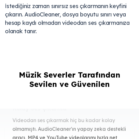
İstediğiniz zaman sınırsız ses çıkarmanın keyfini
çıkarın. AudioCleaner, dosya boyutu sınırı veya
hesap kaydı olmadan videodan ses çıkarmanıza
olanak tanır.
Kolay Ses Çıkarma
Müzik Severler Tarafından
Sevilen ve Güvenilen
Videodan ses çıkarmak hiç bu kadar kolay
olmamıştı. AudioCleaner'ın yapay zeka destekli
aracı, MP4 ve YouTube videolarımı hızla net
MP3 dosyalarına dönüştürüyor.
Sarah Lee
İçerik Üreticisi