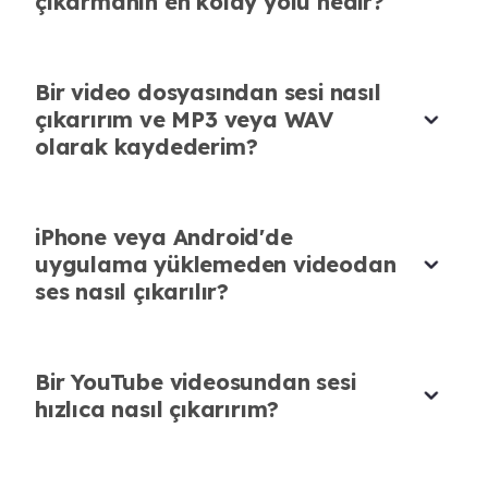
çıkarmanın en kolay yolu nedir?
Ryan Chen
Video İçerik Üreticisi
Bir video dosyasından sesi nasıl
çıkarırım ve MP3 veya WAV
olarak kaydederim?
Öğrenme Materyalleri İçin Harika
Dil derslerim için YouTube videolarından ses
iPhone veya Android'de
uygulama yüklemeden videodan
çıkarıyorum. Kalite mükemmel ve işlem basit.
ses nasıl çıkarılır?
Laura Kim
Dil Öğretmeni
Bir YouTube videosundan sesi
hızlıca nasıl çıkarırım?
Basit ve Sezgisel