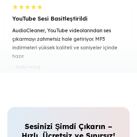
çıkarmayı zahmetsiz hale getiriyor. MP3
indirmeleri yüksek kaliteli ve saniyeler içinde
hazır.
Emily Wong
Çevrimiçi Eğitmen
Yapay Zeka Destekli Netlik
Videodan ses çıkaran yapay zeka aracı her
seferinde kristal berraklığında ses sunuyor.
Röportaj ve eğitim videolarını dönüştürmek için
mükemmel.
Sesinizi Şimdi Çıkarın –
James Carter
Hızlı, Ücretsiz ve Sınırsız!
Podcast Yapımcısı