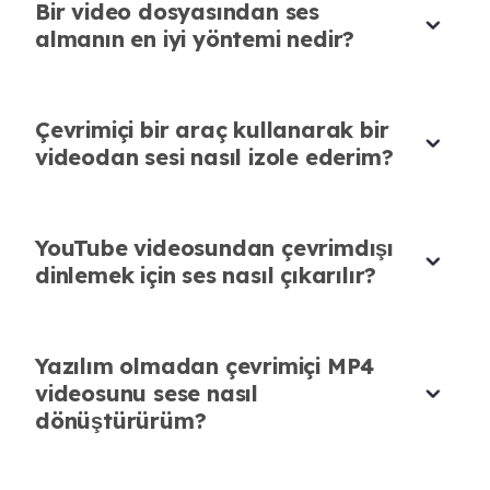
Bir video dosyasından ses
Arayüz temiz ve kullanımı kolay. Yeni
almanın en iyi yöntemi nedir?
Yüksek Kaliteli MP3 Çıktısı
başlayanlar bile teknik bilgi olmadan videodan
ses çıkarabilir.
AudioCleaner, videolardan ses çıkardığımda
Çevrimiçi bir araç kullanarak bir
Michael Brown
her seferinde yüksek kaliteli MP3 dosyaları
Freelancer
videodan sesi nasıl izole ederim?
sağlıyor. Podcast'lerim ve eğitimlerim için ona
güveniyorum.
Sophia Patel
YouTube videosundan çevrimdışı
Çevrimiçi Eğitmen
dinlemek için ses nasıl çıkarılır?
Yazılım olmadan çevrimiçi MP4
videosunu sese nasıl
Benim Bir Numaralı Ses Çıkarıcım
dönüştürürüm?
YouTube videoları olsun, yerel MP4'ler olsun,
AudioCleaner hızlı ve sorunsuz ses çıkarmak