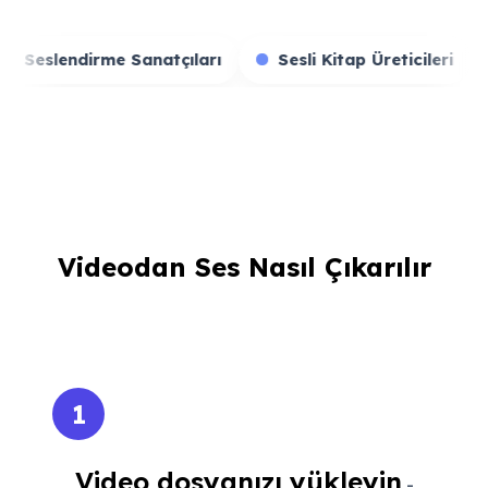
 Yayıncıları
Seslendirme Sanatçıları
Sesli Kita
Videodan Ses Nasıl Çıkarılır
1
Video dosyanızı yükleyin
-