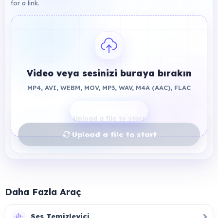
for a link.
Video veya sesinizi buraya bırakın
MP4, AVI, WEBM, MOV, MP3, WAV, M4A (AAC), FLAC
Dosya Yükle
Upload a file to start
Upload a file to start
Daha Fazla Araç
Ses Temizleyici