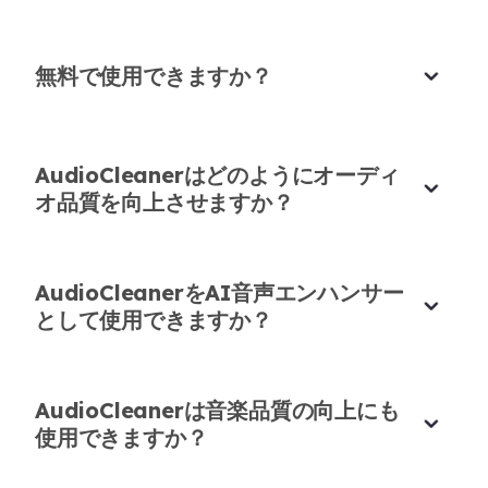
無料で使用できますか？
ポッドキャストがプロフェッショナルに！
以前はポッドキャストのオーディオのクリーンアッ
AudioCleanerはどのようにオーディ
プに何時間もかかっていました。今では、このツー
オ品質を向上させますか？
ルが数秒で処理します！AIバランシング機能は素
晴らしく、毎回声を豊かでプロフェッショナルに仕
上げます！💖
AudioCleanerをAI音声エンハンサー
として使用できますか？
ライアン・スミス
インタビュー
AudioCleanerは音楽品質の向上にも
使用できますか？