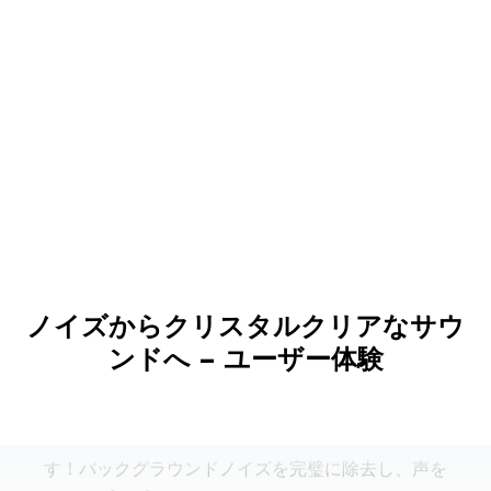
ポッドキャストに革命的な変化！
多くのツールを試しましたが、これは間違いなく使
用した中で最高のAIオーディオエンハンサーで
ノイズからクリスタルクリアなサウ
す！バックグラウンドノイズを完璧に除去し、声を
ンドへ – ユーザー体験
クリスプでプロフェッショナルにします。ポッドキ
ャストの聴衆も改善に気付きました！✅
エミリー・ロバーツ
インタビュー