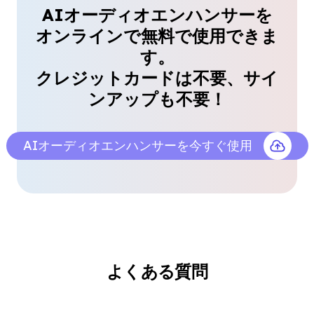
AIオーディオエンハンサーを
このツールを使って音楽録音を強化していますが、
オンラインで無料で使用できま
その違いは歴然です。元の品質を保ちながら不要な
す。
ノイズを除去します。間違いなくミュージシャンに
とって最高のAIオーディオエンハンサーです！🎵
クレジットカードは不要、サイ
👌
ンアップも不要！
ダニエル・キム
インタビュー
AIオーディオエンハンサーを今すぐ使用
簡単で効果的！✅🔊
ビデオの音質の悪さに悩んでいましたが、このツー
ルは数秒ですべてを修正しました。もう編集の悪夢
はありません - アップロード、強化して、スタジオ
品質のサウンドを楽しむだけです！🎧
よくある質問
オリビア・パーカー
ブログ