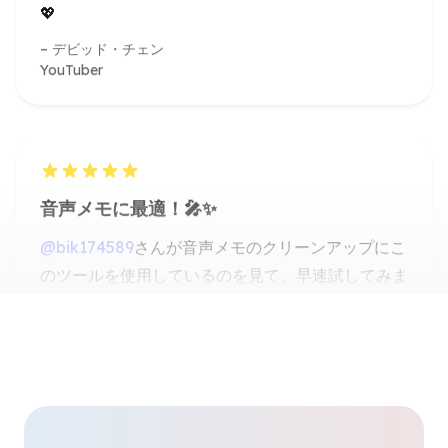
音声メモに最適！🎤✨
@bik174589
さんが音声メモのクリーンアップにこ
のツールを使用しているのを見て、早速試してみま
した。素晴らしい結果でした！バックグラウンドノ
イズが消え、メッセージがとてもクリアになりまし
た。
レイチェル・スミス
グラフィックデザイナー
ミュージシャン必携！