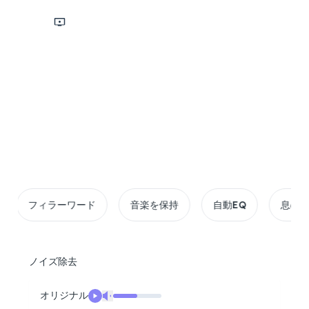
スクリーンキャスト
3時間 最大期間
10GB ファイル制限
20+ フォーマット対応
ラーワード
音楽を保持
自動EQ
息の除去
ノ
ノイズ除去
オリジナル