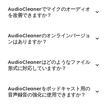
オンライン教育に最適！🎤📚
AudioCleanerでマイクのオーディオ
@wang74952349060
さんがこのツールを使用し
を改善できますか？
て音声メモの改善について話しているのを見て、早
速試してみました。素晴らしい結果でした！バック
グラウンドノイズが消え、教師の声がとてもクリア
AudioCleanerのオンラインバージョ
になりました。
ンはありますか？
ブライアン・ミラー
オンラインコーチ
AudioCleanerはどのようなファイル
形式に対応していますか？
魔法のように機能！
AudioCleanerをポッドキャスト用の
音声録音の強化に使用できますか？
騒がしいカフェでインタビューを録音しましたが、
このツールのおかげで静かなスタジオで録音したか
のような音質になりました。本当に驚くべき結果で