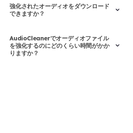
オーディオ編集に最高のツール！
強化されたオーディオをダウンロード
す！🎙️👌
できますか？
ビデオ制作の仕事をしていますが、このツールは救
マーク・リー
インタビュー
世主です。音声の明瞭さを向上させ、音量のバラン
スを取り、バックグラウンドノイズを簡単に除去し
AudioCleanerでオーディオファイル
ます。試した中で最高のAIオーディオエンハンサ
を強化するのにどのくらい時間がかか
ーです！
りますか？
ソフィア・ディアス
マルチメディアスペシャリスト
時間と労力を節約！✅📞
フリーランサーとして、迅速で効果的なツールが必
要です。このAIエンハンサーは数秒でオーディオ