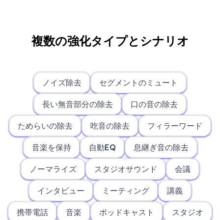
複数の強化タイプとシナリオ
ノイズ除去
セグメントのミュート
長い無音部分の除去
口の音の除去
ためらいの除去
吃音の除去
フィラーワード
音楽を保持
自動EQ
息継ぎ音の除去
ノーマライズ
スタジオサウンド
会議
インタビュー
ミーティング
講義
携帯電話
音楽
ポッドキャスト
スタジオ