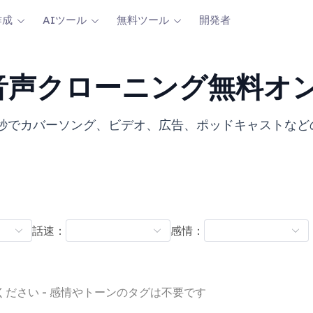
作成
AIツール
無料ツール
開発者
音声クローニング無料オ
数秒でカバーソング、ビデオ、広告、ポッドキャストなど
話速：
感情：