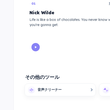
01
Nick Wilde
Life is like a box of chocolates. You never know 
you're gonna get.
その他のツール
音声クリーナー