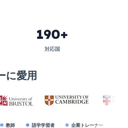
190+
対応国
ーに愛用
学生
教師
語学学習者
企業トレーナ