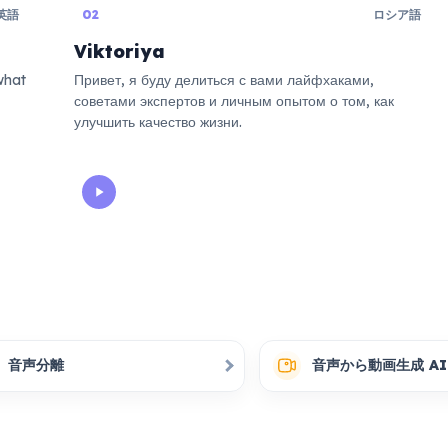
英語
02
ロシア語
Viktoriya
what
Привет, я буду делиться с вами лайфхаками,
советами экспертов и личным опытом о том, как
улучшить качество жизни.
音声分離
音声から動画生成 AI