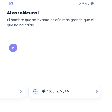
03
スペイン語
AlvaroNeural
El hombre que se levanta es aún más grande que él
que no ha caído.
ボイスチェンジャー