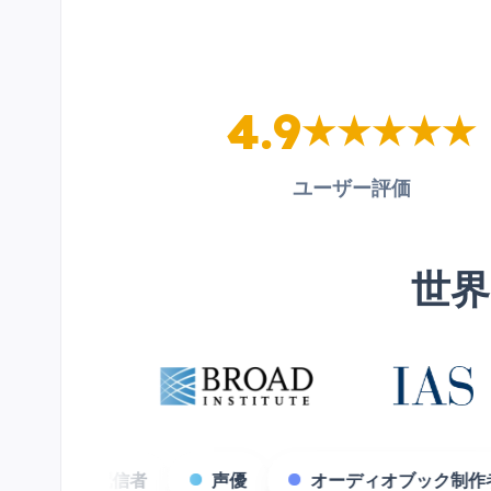
4.9
ユーザー評価
世界
ツ制作会社
ゲーム配信者
声優
オーディ