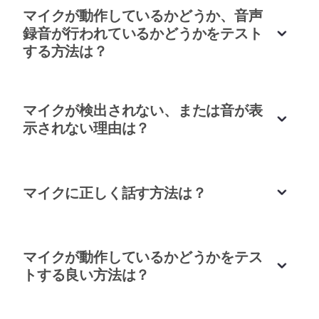
イザベラ・スミス
テストツールを使用しました。問題を即座に強調
マイクが動作しているかどうか、音声
ビジネスコンサルタント
録音が行われているかどうかをテスト
し、セッションが始まる前に修正できました。
する方法は？
リアム・パテル
音楽学生
マイクが検出されない、または音が表
示されない理由は？
簡単にオンラインでマイクをテスト
マイクに正しく話す方法は？
このオンラインマイクテストツールは優れていま
す。ストリーミングの前にヘッドセットマイクをチ
ェックし、結果は正確で信頼性がありました。
マイクが動作しているかどうかをテス
アバ・トンプソン
トする良い方法は？
ストリーマー