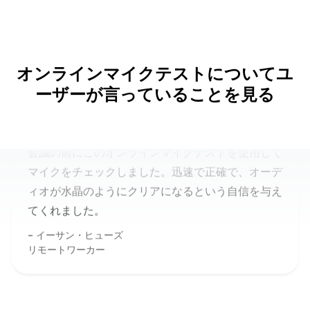
迅速で正確なマイクテスト
オンラインマイクテストについてユ
会議の前にこのオンラインマイクテストを使用して
ーザーが言っていることを見る
マイクをチェックしました。迅速で正確で、オーデ
ィオが水晶のようにクリアになるという自信を与え
てくれました。
イーサン・ヒューズ
リモートワーカー
マイクをチェックするのに最適
このマイクチェッカーは信じられないほど使いやす