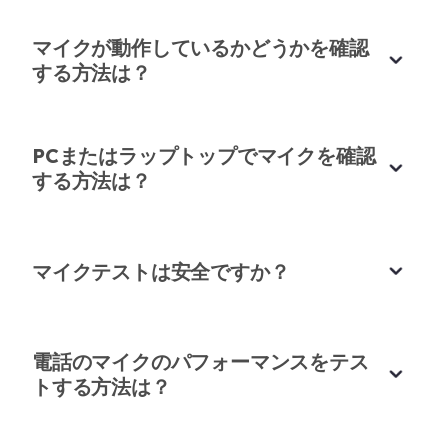
迅速で使いやすいマイクチェッカー
数秒でマイクをオンラインでテストしました。この
マイクが動作しているかどうかを確認
する方法は？
ツールは直接的で正確で、マイクを迅速にチェック
したい人に最適です。
ノア・ガルシア
PCまたはラップトップでマイクを確認
YouTubeクリエイター
する方法は？
マイクテストは安全ですか？
マイクテストに最適なツール
このマイクチェッカーは、重要なウェビナー用にマ
電話のマイクのパフォーマンスをテス
イクをテストするのに役立ちました。完璧に機能
トする方法は？
し、オーディオが明確になるという自信を与えてく
マイクを即座にチェック
れました。
オンラインミュージックレッスンの前にこのマイク