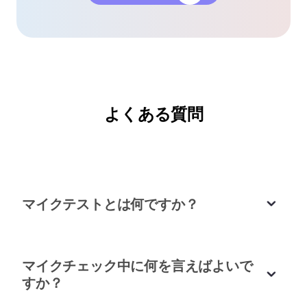
録音前の簡単なマイクチェック
よくある質問
マイクテストレコーダーは、ナレーションを録音す
る前にマイクをチェックするのに役立ちました。オ
ーディオの明瞭度は優れており、手間がかかりませ
んでした。
マイクテストとは何ですか？
エマ・ジョンソン
ナレーションアーティスト
マイクチェック中に何を言えばよいで
すか？