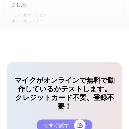
正確なマイクスピーカーテスト
このツールにより、マイクとスピーカーを一緒にテ
ストできました。すべてが完璧に機能し、最後の瞬
間のオーディオの問題から救ってくれました。
ソフィア・リベラ
音楽教師
マイクがオンラインで無料で動
信頼性の高いオンラインマイクテスト
作しているかテストします。
Zoom通話用にこのマイクテストツールを試しまし
クレジットカード不要、登録不
た。マイクが正常に動作し、音声が明確であること
要！
を迅速に確認しました。強くお勧めします！
ダニエル・キム
今すぐ試す
フリーランサー