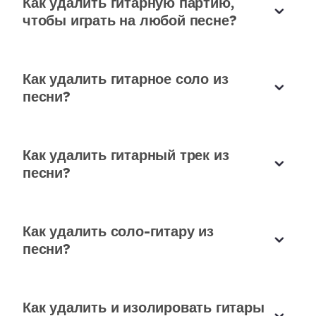
Как удалить гитарную партию,
Я пробовал несколько приложений для удаления
функция удаления гитары из песни этого
чтобы играть на любой песне?
гитары из песни, и это дает мне самую чистую
инструмента непревзойденна. Обожаю!
сепарацию на данный момент.
Эмили Чен
Оливер Уокер
Как удалить гитарное соло из
песни?
Как удалить гитарный трек из
Лучшее в своем классе
песни?
Этот инструмент - настоящая находка, если вы
хотите удалить гитару из песни для практики или
Как удалить соло-гитару из
ремиксов. Супер интуитивно и точно!
песни?
Матеус Коста
Как удалить и изолировать гитары