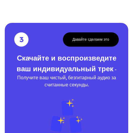
3
Давайте сделаем это
Скачайте и воспроизведите
ваш индивидуальный трек
-
Получите ваш чистый, безгитарный аудио за
считанные секунды.