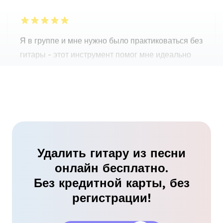
гитары - этот инструмент помог мне идеально
удалить гитару из песен. Настоятельно
рекомендую!
Лиам О'Коннор
Это программное обеспечение идеально, когда я
хочу удалить гитару из песни и заменить её
своими риффами. Чисто и легко использовать.
Такаши Ямамото
Удалить гитару из песни
онлайн бесплатно.
Без кредитной карты, без
регистрации!
Я был удивлен, насколько точно этот инструмент