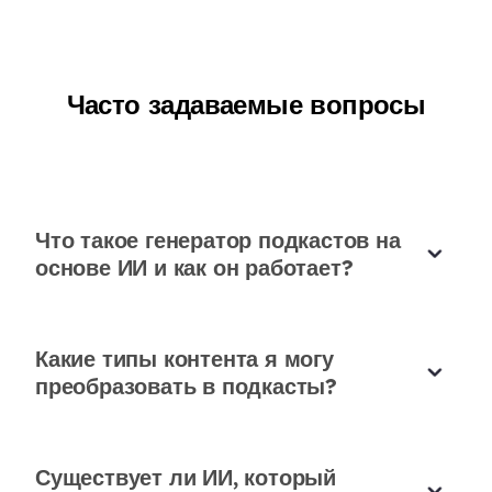
конвертировать наши существующие статьи в
подкасты открыла для нас совершенно новую
аудиторию. Качество звука неизменно
Часто задаваемые вопросы
профессиональное.
Майкл Чен
Руководитель контент-стратегии
Что такое генератор подкастов на
основе ИИ и как он работает?
Незаменим для занятых
предпринимателей
Какие типы контента я могу
преобразовать в подкасты?
Управление стартапом означает выполнение
множества задач. Этот AI-сгенерированный
подкаст стал спасением для создания контента
Существует ли ИИ, который
без найма продюсерской команды. Возможности