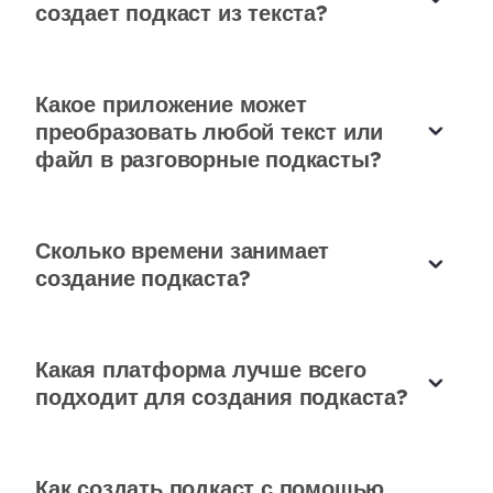
создает подкаст из текста?
настройки - именно то, что нужно для голоса
Потрясающе для многоязычного
моего бренда.
контента
Эмма Родригес
Какое приложение может
Поддержка нескольких языков превосходна. Я
Основатель стартапа
преобразовать любой текст или
могу превратить любой текст в подкаст с
файл в разговорные подкасты?
помощью ИИ на нескольких языках из одного и
того же контента, что очень важно для моей
глобальной клиентской базы. Переводы
Сколько времени занимает
идеально сохраняют оригинальный тон.
создание подкаста?
Софи Лоран
Консультант по международному бизнесу
Какая платформа лучше всего
подходит для создания подкаста?
Идеально для новостного контента
Как создать подкаст с помощью