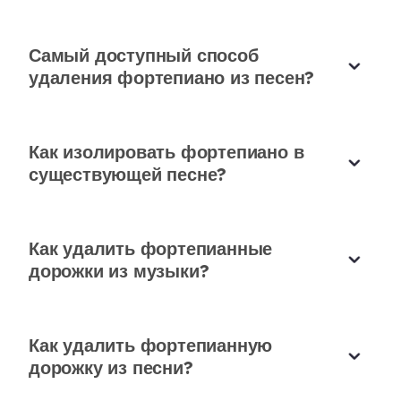
Самый доступный способ
Революционное создание без
удаления фортепиано из песен?
фортепиано
Скорость и точность этого инструмента для
удаления фортепиано из песни замечательны.
Как изолировать фортепиано в
существующей песне?
Это открыло новые творческие возможности для
моих выступлений и аранжировок.
Майя Патель
Как удалить фортепианные
Пианист
дорожки из музыки?
Как удалить фортепианную
дорожку из песни?
Идеально для делового общения