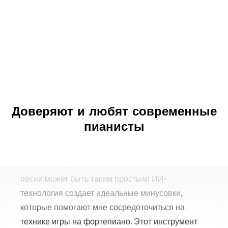
Переломный момент для практики
фортепиано
Никогда не думал, что удаление фортепиано из
песни может быть таким простым! ИИ-
технология создает идеальные минусовки,
Доверяют и любят современные
которые помогают мне сосредоточиться на
пианисты
технике игры на фортепиано. Этот инструмент
полностью изменил мой подход к практике.
Алекс Томпсон
Студент фортепиано