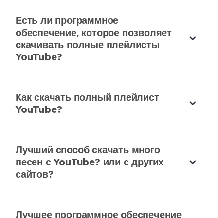
Есть ли программное
обеспечение, которое позволяет
скачивать полные плейлисты
Массовая загрузка плейлистов YouTube
YouTube?
с легкостью
Мне регулярно нужно скачивать полные
Как скачать полный плейлист
плейлисты с YouTube для офлайн-просмотра, и
YouTube?
этот инструмент никогда меня не подводил.
Jiwoo Park
Студент кино
Лучший способ скачать много
песен с YouTube? или с других
сайтов?
Лучшее программное обеспечение