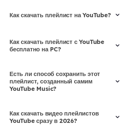
аудио/видео.
Как скачать плейлист на YouTube?
Ellie Thompson
Учитель средней школы
Как скачать плейлист с YouTube
бесплатно на PC?
Саундтрек тренировки организован с
скачивателем музыкальных плейлистов
Есть ли способ сохранить этот
YouTube
плейлист, созданный самим
YouTube Music?
Скачал мой музыкальный плейлист спортзала с
YouTube без проблем. Даже сохранил порядок
треков.
Как скачать видео плейлистов
Khalid Amin
YouTube сразу в 2026?
Персональный тренер