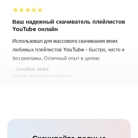
любимых плейлистов YouTube - быстро, чисто и
без рекламы. Отличный опыт в целом.
Jonathan Blake
Стратег цифрового контента
Упростите вашу музыку с загрузками
плейлистов YouTube MP3
Мне нужно было скачать плейлист YouTube в
MP3 для офлайн-прослушивания, и этот
инструмент справился с этим идеально.
María González
Ведущая подкаста
Идеально для танцевальных классов: