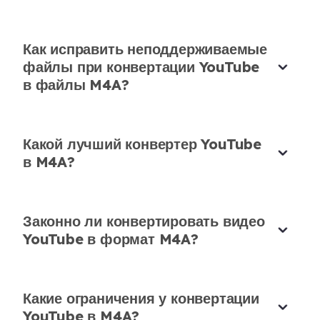
Я использую этот инструмент для скачивания
YouTube в M4A для моих проектов
Как исправить неподдерживаемые
редактирования на телефоне. Быстро,
файлы при конвертации YouTube
стабильно и легко.
в файлы M4A?
Хлоя Нгуен
Студент кино
Какой лучший конвертер YouTube
в M4A?
Легкая конвертация M4A без рекламы
Законно ли конвертировать видео
YouTube в формат M4A?
Попробовал этот сайт YouTube M4A
downloader после прочтения отзывов. Никаких
всплывающих окон, никаких замедлений. Просто
Какие ограничения у конвертации
чистое извлечение аудио.
YouTube в M4A?