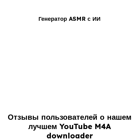
Генератор ASMR с ИИ
Самый быстрый способ
конвертировать YouTube в M4A
Мне нужен был быстрый способ конвертировать
Отзывы пользователей о нашем
видео YouTube в M4A для редактирования
лучшем YouTube M4A
голосовых сэмплов, и этот инструмент сработал
downloader