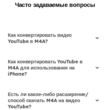
Часто задаваемые вопросы
Идеальный M4A downloader для
музыки YouTube
Как конвертировать видео
Используя этот M4A YouTube downloader, я
YouTube в M4A?
создал свой личный плейлист за секунды.
Качество звука безупречно.
Как конвертировать YouTube в
Алессандро Бьянки
M4A для использования на
DJ
iPhone?
Есть ли какое-либо расширение/
способ скачать M4A на видео
Надежная конвертация M4A для
YouTube?
мобильных проектов