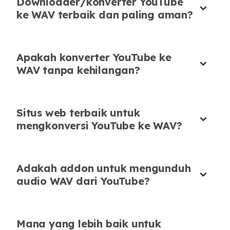
Downloader/konverter YouTube
benar melakukannya dengan benar. Saya
ke WAV terbaik dan paling aman?
menggunakannya untuk mengkonversi
YouTube ke WAV semua draf voiceover saya.
Apakah konverter YouTube ke
Jorge Mendes
WAV tanpa kehilangan?
Aktor Suara
Situs web terbaik untuk
mengkonversi YouTube ke WAV?
Konverter File YouTube ke WAV Favorit
Saya
Adakah addon untuk mengunduh
Membutuhkan file WAV bersih dari video
audio WAV dari YouTube?
YouTube untuk proyek remix. Alat file YouTube
ke WAV ini melakukannya dengan sempurna!
Naomi Okada
Mana yang lebih baik untuk