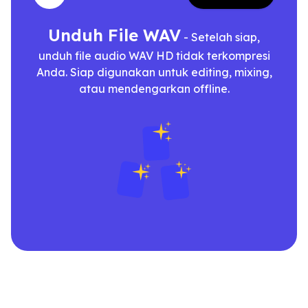
Unduh File WAV
- Setelah siap,
unduh file audio WAV HD tidak terkompresi
Anda. Siap digunakan untuk editing, mixing,
atau mendengarkan offline.