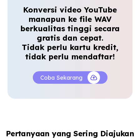
yang tidak mengompresi audio. Juga bekerja
Konversi video YouTube
hebat di mobile.
manapun ke file WAV
Farah Nazari
berkualitas tinggi secara
Vokalis Freelance
Unduhan WAV YouTube Tanpa
gratis dan cepat.
Kehilangan Kualitas
Tidak perlu kartu kredit,
tidak perlu mendaftar!
Saya menggunakannya untuk unduhan WAV
YouTube analisis teori musik. Setiap frekuensi
datang kristal jernih. Sangat
Coba Sekarang
direkomendasikan.
Marcus Lee
Instruktur Teori Musik
Pertanyaan yang Sering Diajukan