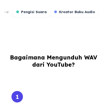
Streamer Game
Pengisi Suara
Kreator B
Bagaimana Mengunduh WAV
dari YouTube?
1