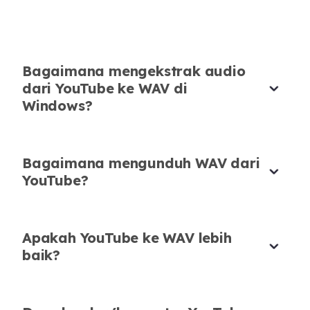
Unduh Audio WAV YouTube dengan
Mudah
Saya terkejut betapa cepatnya alat ini
Bagaimana mengekstrak audio
memungkinkan Anda mengunduh audio WAV
dari YouTube ke WAV di
YouTube. Lancar, tidak perlu mendaftar, dan
Windows?
menyelesaikan pekerjaan.
Clara Müller
Tutor Online
Bagaimana mengunduh WAV dari
YouTube?
Apakah YouTube ke WAV lebih
Alat Konversi YouTube ke WAV
baik?
Sederhana tapi Kuat
Kebanyakan konverter gagal
mempertahankan kualitas, tapi yang ini benar-