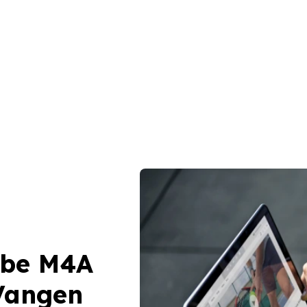
ube M4A
Vangen