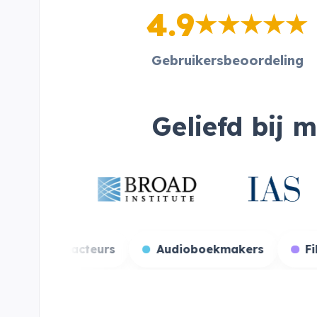
4.9
Gebruikersbeoordeling
Geliefd bij 
me streamers
Stemacteurs
Audioboekma