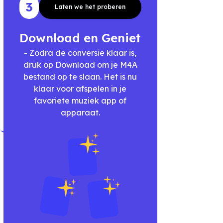
3
Laten we het proberen
Download en Geniet
- Zodra de conversie klaar is,
druk op Download om je M4A
bestand op te slaan. Het is nu
klaar voor afspelen in je
favoriete muziek app of
apparaat.