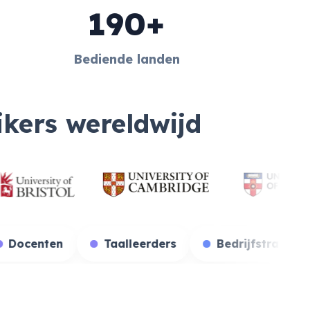
190+
Bediende landen
ikers wereldwijd
tudenten
Docenten
Taalleerders
Be