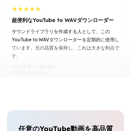
YouTube to WAVダウンローダーを定期的に使用し
ています。元の品質を保持し、これは大きな利点で
す。
ヘンリク・ソレンセン
サウンドデザイナー
YouTubeをWAVとしてダウンロードする最
も簡単な方法
YouTubeをWAVとしてダウンロードする方法を探
していて、これはオーディオを圧縮しない唯一のツ
ールでした。モバイルでも素晴らしく動作します。
ファラ・ナザリ
フリーランスボーカリスト
任意のYouTube動画を高品質