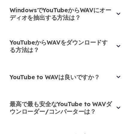
クララ・ミュラー
オンライン講師
WindowsでYouTubeからWAVにオー
ディオを抽出する方法は？
YouTubeからWAVをダウンロードす
シンプルだが強力なYouTube to WAV変換ツ
る方法は？
ール
ほとんどのコンバーターは品質を維持することに失
敗しますが、これは本当に正しく行います。すべて
YouTube to WAVは良いですか？
のボイスオーバードラフトのYouTube to WAV変換
に使用しています。
最高で最も安全なYouTube to WAVダ
ホルヘ・メンデス
声優
ウンローダー/コンバーターは？