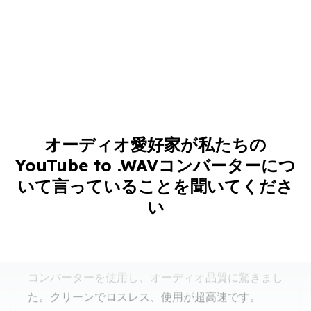
YouTubeをWAVに変換する最良の方法
オーディオ愛好家が私たちの
YouTube to .WAVコンバーターにつ
ポッドキャストのイントロにこのYouTube to WAV
いて言っていることを聞いてくださ
コンバーターを使用し、オーディオ品質に驚きまし
い
た。クリーンでロスレス、使用が超高速です。
マッテオ・リッチ
オーディオエディター