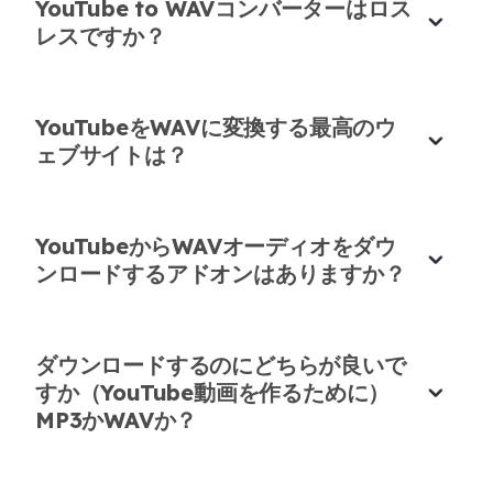
YouTube to WAVコンバーターはロス
レスですか？
私のお気に入りYouTube to WAVファイルコ
ンバーター
YouTubeをWAVに変換する最高のウ
リミックスプロジェクトのためにYouTube動画か
ェブサイトは？
らクリーンなWAVファイルが必要でした。この
YouTube to WAVファイルツールが完璧にやり遂げ
高品質YouTube to WAVに最適
ました！
YouTubeからWAVオーディオをダウ
YouTube to WAV高品質出力に感銘を受けました。
直美・岡田
ンロードするアドオンはありますか？
DJ＆リミキサー
ドロップや圧縮の問題は全くありません。サンプリ
ングに非常に有用です。
ダウンロードするのにどちらが良いで
ダニエル・イワノフ
電子音楽学生
すか（YouTube動画を作るために）
MP3かWAVか？