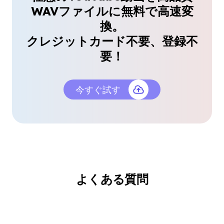
品質損失なしのYouTube WAVダウンロード
WAVファイルに無料で高速変
音楽理論分析のYouTube WAVダウンロードに使用
換。
しました。すべての周波数が水晶のようにクリアに
クレジットカード不要、登録不
届きました。強くお勧めします。
要！
マーカス・リー
音楽理論講師
今すぐ試す
簡単にYouTube WAVオーディオをダウンロ
ード
よくある質問
このツールがあなたにYouTube WAVオーディオを
素早くダウンロードさせることに驚きました。スム
ーズで、登録不要で、仕事を完了します。