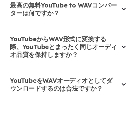
最高の無料YouTube to WAVコンバー
スタジオ作業のための信頼できるYouTube
ターは何ですか？
to WAVツール
多くのコンバーターを使用しましたが、この
YouTubeからWAV形式に変換する
YouTube to WAVオプションは私がスタジオでテス
際、YouTubeとまったく同じオーディ
トした中で最も安定していて正確です。
オ品質を保持しますか？
イザベラ・ロッシ
オーディオエンジニア
YouTubeをWAVオーディオとしてダ
ウンロードするのは合法ですか？
私のポッドキャストオーディオを即座に改善
@Eliauk1998
がポッドキャスト編集のためにこの
ツールを推奨しているのを見て、試してみることに