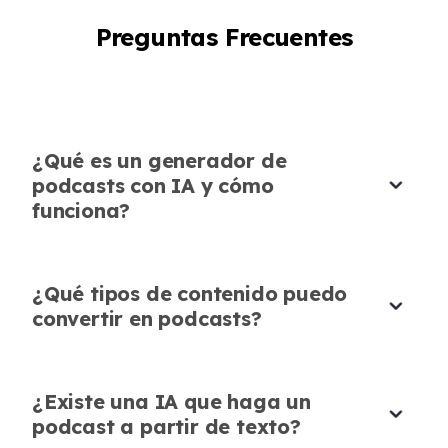
ha abierto un público completamente nuevo.
Preguntas Frecuentes
La calidad de audio es consistentemente
profesional.
Michael Chen
Líder de Estrategia de Contenido
¿Qué es un generador de
podcasts con IA y cómo
funciona?
Esencial para Emprendedores
Ocupados
¿Qué tipos de contenido puedo
convertir en podcasts?
Dirigir una startup significa desempeñar
muchos roles. Este podcast generado por IA ha
sido un salvavidas para crear contenido de
¿Existe una IA que haga un
podcast sin contratar un equipo de producción.
podcast a partir de texto?
Las opciones de personalización son