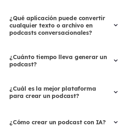
exactamente lo que necesitaba para la voz de
mi marca.
Increíble para Contenido Multilingüe
¿Qué aplicación puede convertir
Emma Rodriguez
cualquier texto o archivo en
El soporte multilingüe es excepcional. Puedo
Fundadora de Startup
podcasts conversacionales?
convertir cualquier texto en podcast con IA en
múltiples idiomas a partir del mismo contenido,
lo cual es crucial para mi base de clientes
¿Cuánto tiempo lleva generar un
global. Las traducciones mantienen
podcast?
perfectamente el tono original.
Sophie Laurent
Consultora de Negocios Internacionales
¿Cuál es la mejor plataforma
para crear un podcast?
¿Cómo crear un podcast con IA?
Perfecto para Contenido de Noticias