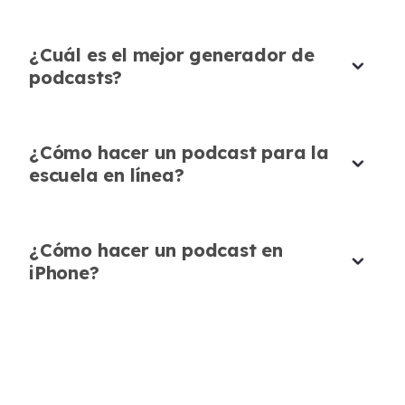
Usamos el Generador de Podcasts con IA en
línea para crear podcasts de noticias diarias a
¿Cuál es el mejor generador de
partir de nuestros artículos. La velocidad y
podcasts?
precisión son impresionantes, y las opciones de
voz suenan increíblemente naturales. Se ha
convertido en una parte esencial de nuestra
¿Cómo hacer un podcast para la
estrategia de entrega de noticias.
escuela en línea?
David Thompson
Editor de Noticias
¿Cómo hacer un podcast en
iPhone?
Excelente para Marca Personal
A mis clientes les encanta cómo pueden
mantener su voz única mientras crean