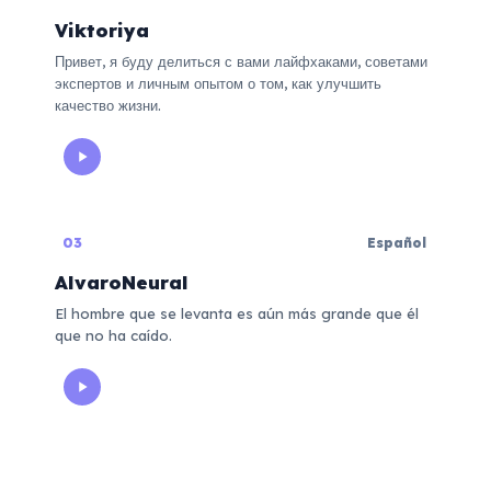
Viktoriya
Привет, я буду делиться с вами лайфхаками, советами
экспертов и личным опытом о том, как улучшить
качество жизни.
03
Español
AlvaroNeural
El hombre que se levanta es aún más grande que él
que no ha caído.