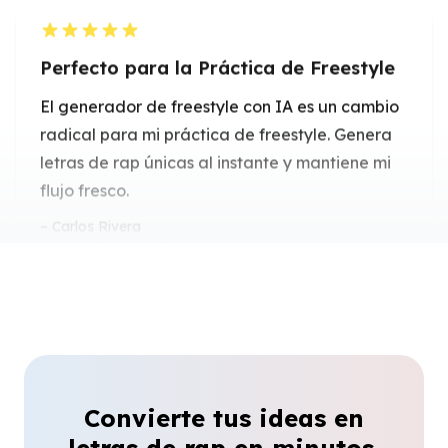
radical para mi práctica de freestyle. Genera
letras de rap únicas al instante y mantiene mi
flujo fresco.
Carlos Rivera
Rapero de Freestyle
Impulso Rápido para la Composición
de Canciones
Usar el generador de letras de rap con IA me
ahorra horas al componer canciones de rap.
Crea ganchos pegadizos y versos
Convierte tus ideas en
estructurados sin esfuerzo.