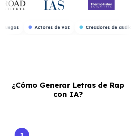
Streamers de juegos
Actores de voz
Creado
¿Cómo Generar Letras de Rap
con IA?
1