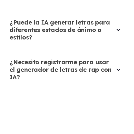
¿Puede la IA generar letras para
Inspira Creatividad
diferentes estados de ánimo o
estilos?
El Generador de Letras de Rap con IA de
AudioCleaner me inspira a probar nuevos
temas e ideas de freestyle. Es perfecto para
¿Necesito registrarme para usar
mantener mi creatividad fluyendo.
el generador de letras de rap con
Ava Thompson
IA?
Entusiasta del Hip-Hop
Inspirado por un compañero rapero