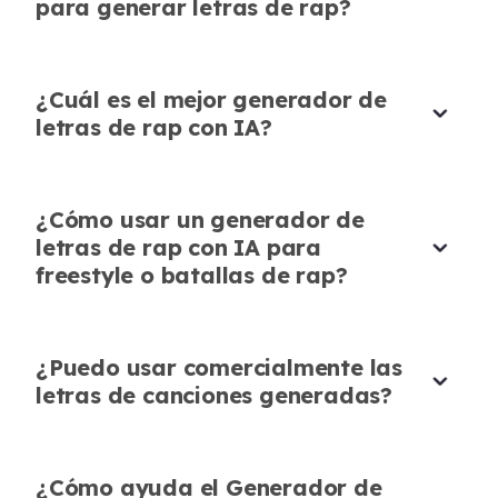
para generar letras de rap?
permite experimentar con diferentes estados
de ánimo y estilos. Puedo crear canciones de
rap únicas sin límites.
¿Cuál es el mejor generador de
letras de rap con IA?
Zoe Martinez
Rapera Aficionada
¿Cómo usar un generador de
letras de rap con IA para
freestyle o batallas de rap?
Fácil para Principiantes
Como principiante, el generador de letras de
¿Puedo usar comercialmente las
rap con IA gratuito me ayuda a escribir letras
letras de canciones generadas?
de rap fácilmente. Es intuitivo y hace que la
composición de canciones sea accesible.
¿Cómo ayuda el Generador de
Ethan Davis