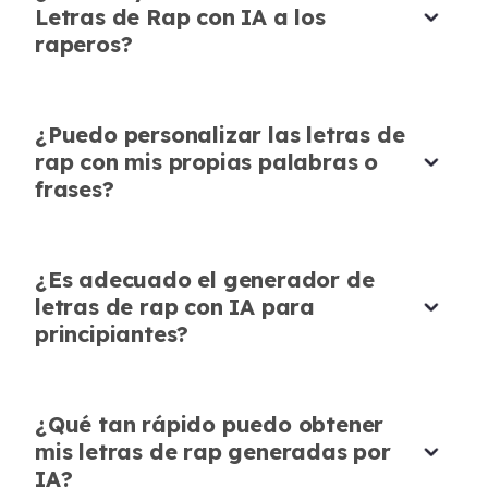
Rapero Aspirante
Letras de Rap con IA a los
raperos?
¿Puedo personalizar las letras de
rap con mis propias palabras o
Rápido y Confiable
frases?
Aprecio lo rápido que funciona el Generador
de Letras de Rap con IA. Produce letras de rap
Letras Personalizadas Hechas Fácil
de alta calidad al instante cada vez.
¿Es adecuado el generador de
Al agregar palabras clave, el generador de
letras de rap con IA para
Sophia Brown
letras de rap con IA crea letras personalizadas
Profesora de Música
principiantes?
que se ajustan perfectamente a mi estilo.
Imprescindible para compositores.
Noah Wilson
¿Qué tan rápido puedo obtener
Artista Independiente
mis letras de rap generadas por
IA?