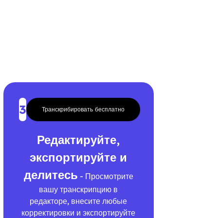
3
Транскрибировать бесплатно
Редактируйте,
экспортируйте и
делитесь
- Просмотрите
вашу транскрипцию в
редакторе, внесите любые
корректировки и экспортируйте