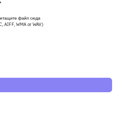
ь
ретащите файл сюда
, AIFF, WMA or WAV)