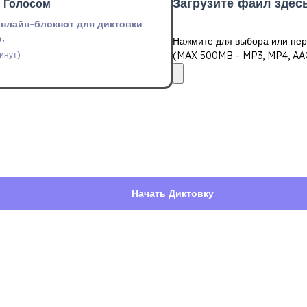
Загрузите файл здес
и Голосом
онлайн-блокнот для диктовки
.
Нажмите для выбора или пе
(MAX 500MB - MP3, MP4, AAC
инут)
Начать Диктовку