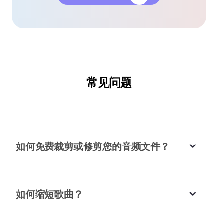
完美用于快速歌曲切割
我用这个MP3歌曲裁剪器为Instagram故事切割了
几首歌。快速、简单，质量很棒。
克拉拉·汤普森
常见问题
社交媒体经理
如何免费裁剪或修剪您的音频文件？
快速准确的音频裁剪器
为演示修剪多个语音剪辑是小菜一碟。这个在线音频
裁剪器既快速又精确。
如何缩短歌曲？
田中广志
企业培训师