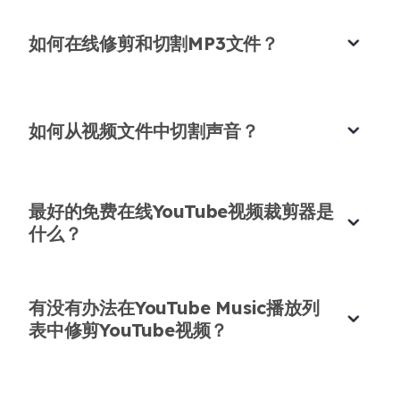
如何在线修剪和切割MP3文件？
音乐家的首选音频裁剪器
如何从视频文件中切割声音？
我每天录制吉他会话，使用这个MP3音频裁剪器创建
短样本。每次都完美工作。
在线MP3裁剪器变得简单
最好的免费在线YouTube视频裁剪器是
莉娜·穆勒
我使用这个视频到音频MP3裁剪器在线准备教学样
什么？
吉他手
本。工具简单可靠，输出清晰。
奥马尔·哈立德
音乐讲师
有没有办法在YouTube Music播放列
表中修剪YouTube视频？