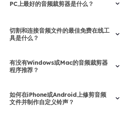
PC上最好的音频裁剪器是什么？
播客和音乐剪辑的绝佳选择
这个音频剪辑器轻松处理播客剧集和音乐轨道。过程
流畅，结果听起来专业。
切割和连接音频文件的最佳免费在线工
具是什么？
艾拉·约翰逊
自由播客主
有没有Windows或Mac的音频裁剪器
程序推荐？
立即改善了我的播客音频
如何在iPhone或Android上修剪音频
看到
@Eliauk1998
推荐这个工具用于播客编辑，所
文件并制作自定义铃声？
以我决定尝试一下。它清理了我的音频而没有失去我
声音的本质，让我的播客听起来更愉快！
迈克尔·特纳
企业家