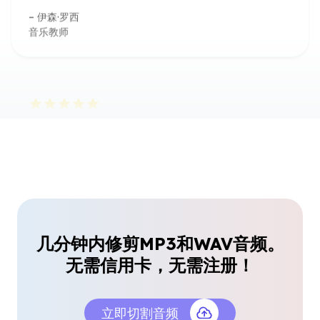
快速音乐裁剪器
我想要播放列表的长轨道中的短剪辑，这个MP3音乐
裁剪器处理一切都很顺利，没有质量损失。
阿米拉·纳赛尔
DJ
用户友好的音频剪辑器
即使作为初学者，我也能够为我的在线课程修剪录
音。界面直观，声音保持清脆。
几分钟内修剪MP3和WAV音频。
丹尼尔·李
无需信用卡，无需注册！
在线讲师
立即切割音频