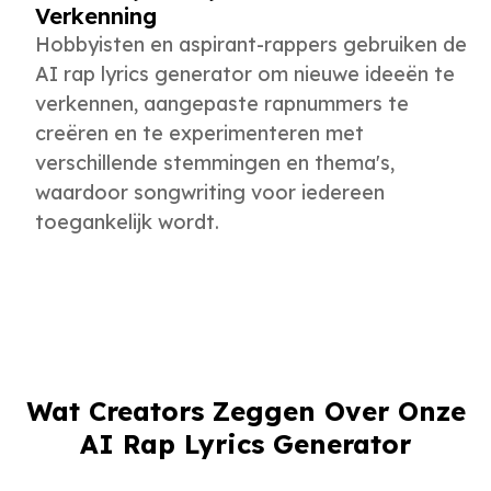
Verkenning
Hobbyisten en aspirant-rappers gebruiken de
AI rap lyrics generator om nieuwe ideeën te
verkennen, aangepaste rapnummers te
creëren en te experimenteren met
verschillende stemmingen en thema's,
waardoor songwriting voor iedereen
toegankelijk wordt.
Directe Rap Inspiratie
Wat Creators Zeggen Over Onze
AudioCleaner's AI Rap Lyrics Generator hielp
me rap lyrics en freestyle bars in seconden te
AI Rap Lyrics Generator
schetsen. Het is perfect voor het brainstormen