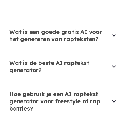
Creatieve Vrijheid Ontgrendeld
Deze rap lyrics generator AI laat me
experimenteren met verschillende stemmingen
Wat is een goede gratis AI voor
en stijlen. Ik kan unieke rap songs creëren
het genereren van rapteksten?
zonder grenzen.
Zoe Martinez
Hobby Rapper
Wat is de beste AI raptekst
generator?
Hoe gebruik je een AI raptekst
Eenvoudig voor Beginners
generator voor freestyle of rap
battles?
Als beginner helpt de AI rap lyrics generator
free me gemakkelijk rap lyrics te schrijven. Het
is intuïtief en maakt songwriting toegankelijk.