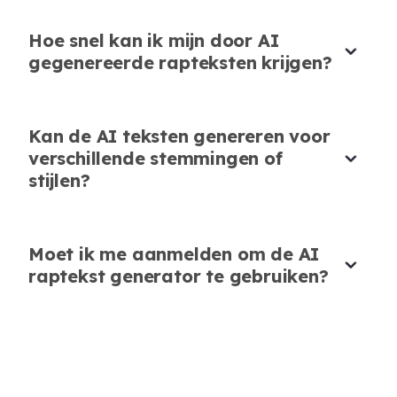
Hoe snel kan ik mijn door AI
gegenereerde rapteksten krijgen?
Inspireert Creativiteit
AudioCleaner's AI Rap Lyrics Generator
Kan de AI teksten genereren voor
inspireert me om nieuwe thema's en freestyle
verschillende stemmingen of
ideeën te proberen. Het is perfect om mijn
stijlen?
creativiteit te laten stromen.
Ava Thompson
Moet ik me aanmelden om de AI
Hip-Hop Liefhebber
raptekst generator te gebruiken?
Geïnspireerd door een mede-rapper