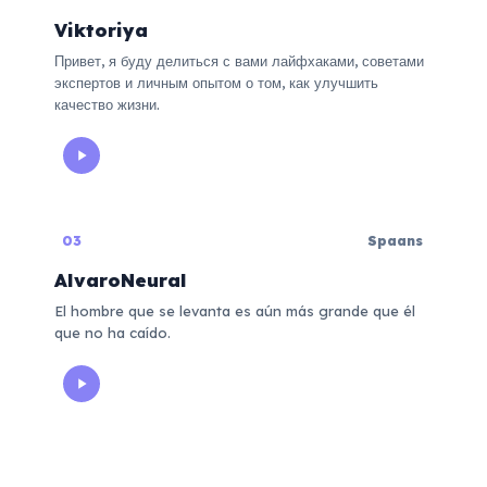
Viktoriya
Привет, я буду делиться с вами лайфхаками, советами
экспертов и личным опытом о том, как улучшить
качество жизни.
03
Spaans
AlvaroNeural
El hombre que se levanta es aún más grande que él
que no ha caído.