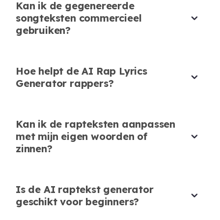
Kan ik de gegenereerde
Ethan Davis
songteksten commercieel
Aspirant Rapper
gebruiken?
Hoe helpt de AI Rap Lyrics
Generator rappers?
Snel en Betrouwbaar
Gepersonaliseerde Lyrics Eenvoudig
Ik waardeer hoe snel de AI Rap Lyrics
Gemaakt
Kan ik de rapteksten aanpassen
Generator werkt. Het produceert elke keer
Door trefwoorden toe te voegen, creëert de
met mijn eigen woorden of
direct hoogwaardige rap lyrics.
zinnen?
rap lyrics generator AI gepersonaliseerde lyrics
Sophia Brown
die perfect bij mijn stijl passen. Een must-have
Muziekleraar
voor songwriters.
Is de AI raptekst generator
Noah Wilson
geschikt voor beginners?
Onafhankelijk Artiest