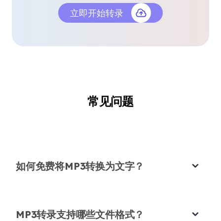
自由记者
立即开始转录
易于使用
上传我的MP3文件并获得准确的文字从未如此简单。
常见问题
非常适合学生
这个工具直观且快速。
我使用AudioCleaner.ai将录制的讲座转换为文字。
Olivia Martinez
它很准确，帮助我高效学习。
企业培训师
Michael Brown
研究生
如何免费将MP3转换为文字？
MP3转录支持哪些文件格式？