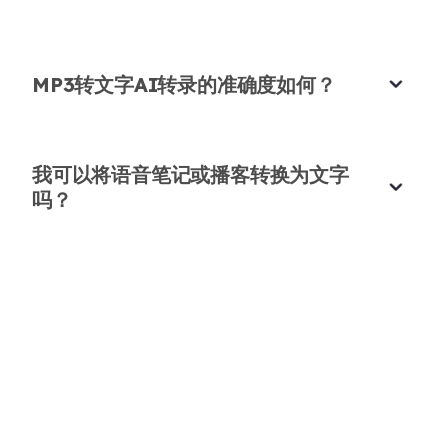
专业品质
转录质量非常出色。我可以依赖它用于客户报告和专
MP3转文字AI转录的准确度如何？
业用途。
Ava Wilson
商业顾问
我可以将语音笔记或播客转换为文字
吗？
支持多种格式
以.txt或.docx格式下载我的MP3转录文本非常流
畅，使我的工作更加灵活。
Ethan Davis
视频编辑