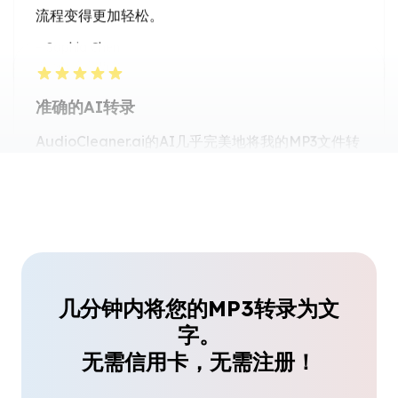
市场研究分析师
准确的AI转录
AudioCleaner.ai的AI几乎完美地将我的MP3文件转
换为文字，即使有不同的口音也能处理。
Liam Johnson
内容创作者
省时工具
几分钟内将您的MP3转录为文
字。
作为一名自由记者，我可以将采访在几分钟内而不是
无需信用卡，无需注册！
几小时内转录，这要归功于这个MP3转文字服务。
Daniel Kim