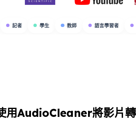
影剪輯師
記者
學生
教師
語言學
用AudioCleaner將影