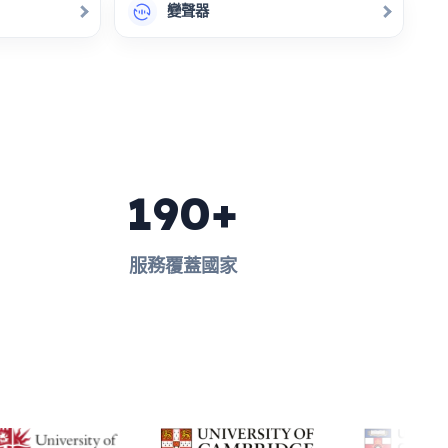
變聲器
190+
服務覆蓋國家