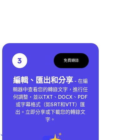
3
免費轉錄
編輯、匯出和分享
- 在編
輯器中查看您的轉錄文字，進行任
何調整，並以TXT、DOCX、PDF
或字幕格式（如SRT和VTT）匯
出。立即分享或下載您的轉錄文
字。